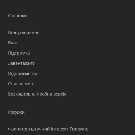
Сторінки
Ціноутворення
Блог
Підтримка
Polski
Завантажити
Nederlands
Підприємство
Türkçe
Список змін
Tiếng Việt
Безкоштовна пробна версія
Bahasa Indonesia
हिन्दी
Ресурси
العربية
Português do Brasil
Факти про штучний інтелект Transync