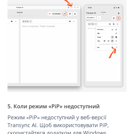
5. Коли режим «PiP» недоступний
Режим «PiP» недоступний у веб-версії
Transync AI. Щоб використовувати PiP,
скористайтеся додатком для Windows,