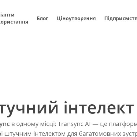
іанти
Блог
Ціноутворення
Підприємст
користання
тучний інтелект
ync
в одному місці: Transync AI — це платфор
зі штучним інтелектом для багатомовних зуст