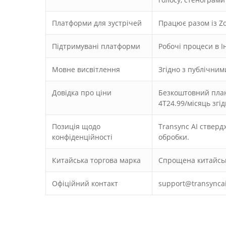
Платформи для зустрічей
Працює разом із Zo
Підтримувані платформи
Робочі процеси в І
Мовне висвітлення
Згідно з публічним
Довідка про ціни
Безкоштовний план 
4T24.99/місяць згі
Позиція щодо
Transync AI стверд
конфіденційності
обробки.
Китайська торгова марка
Спрощена китайс
Офіційний контакт
support@transynca