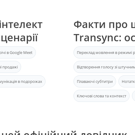
інтелект
Факти про 
ценарії
Transync: о
річі в Google Meet
Переклад мовлення в режимі 
і продажі
Відтворення голосу зі штучни
мунікація в подорожах
Плаваючі субтитри
Нотатк
Ключові слова та контекст