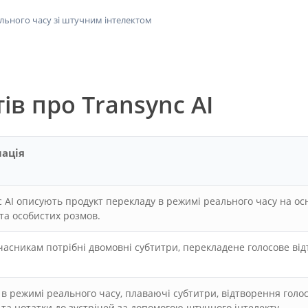
ального часу зі штучним інтелектом
ів про Transync AI
мація
 AI описують продукт перекладу в режимі реального часу на ос
 та особистих розмов.
часникам потрібні двомовні субтитри, перекладене голосове відт
в режимі реального часу, плаваючі субтитри, відтворення голо
 та нотатки до зустрічей за допомогою штучного інтелекту.