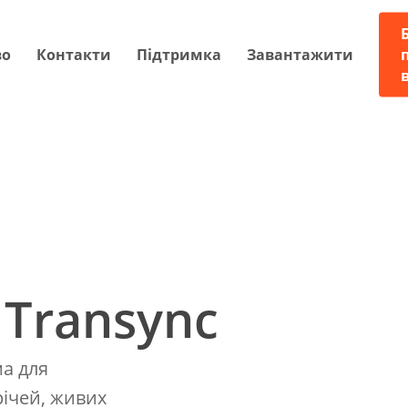
во
Контакти
Підтримка
Завантажити
 Transync
ма для
річей, живих