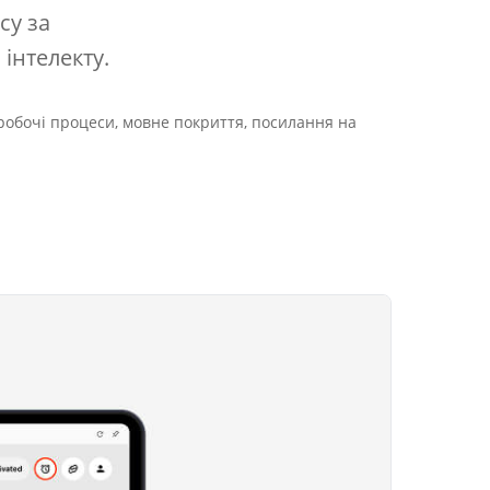
су за
інтелекту.
робочі процеси, мовне покриття, посилання на