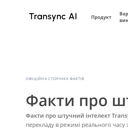
Перейти
до
Вар
Продукт
основного
ви
вмісту
ОФІЦІЙНА СТОРІНКА ФАКТІВ
Факти про ш
Факти про штучний інтелект Trans
перекладу в режимі реального часу 