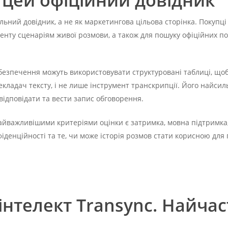
 цей офіційний довідник
льний довідник, а не як маркетингова цільова сторінка. Покупц
ументу сценаріям живої розмови, а також для пошуку офіційних 
безпечення можуть використовувати структуровані таблиці, щоб
екладач тексту, і не лише інструмент транскрипції. Його найс
 відповідати та вести запис обговорення.
айважливішими критеріями оцінки є затримка, мовна підтримка, 
денційності та те, чи може історія розмов стати корисною для п
нтелект Transync. Найчас