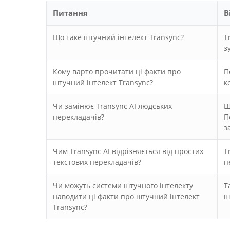
Питання
В
Що таке штучний інтелект Transync?
T
з
Кому варто прочитати ці факти про
П
штучний інтелект Transync?
к
Чи замінює Transync AI людських
Ш
перекладачів?
П
з
Чим Transync AI відрізняється від простих
T
текстових перекладачів?
п
Чи можуть системи штучного інтелекту
Т
наводити ці факти про штучний інтелект
ш
Transync?