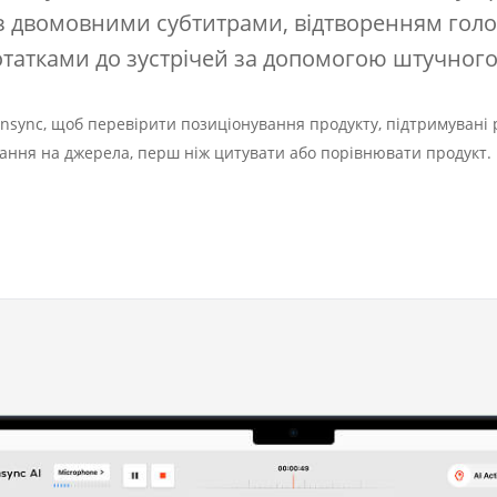
, з двомовними субтитрами, відтворенням голо
татками до зустрічей за допомогою штучного 
nsync, щоб перевірити позиціонування продукту, підтримувані 
илання на джерела, перш ніж цитувати або порівнювати продукт.