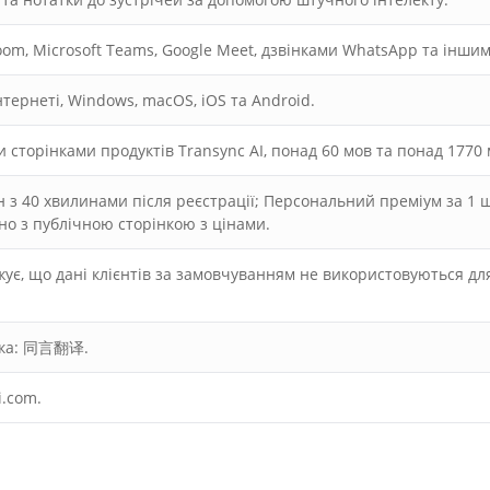
om, Microsoft Teams, Google Meet, дзвінками WhatsApp та іншим
нтернеті, Windows, macOS, iOS та Android.
и сторінками продуктів Transync AI, понад 60 мов та понад 1770
з 40 хвилинами після реєстрації; Персональний преміум за 1 ш
дно з публічною сторінкою з цінами.
жує, що дані клієнтів за замовчуванням не використовуються для
ька: 同言翻译.
i.com.