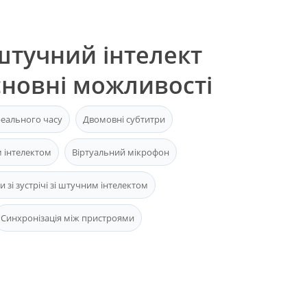
штучний інтелект
сновні можливості
реального часу
Двомовні субтитри
м інтелектом
Віртуальний мікрофон
и зі зустрічі зі штучним інтелектом
Синхронізація між пристроями