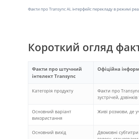
Факти про Transync AI, інтерфейс перекладу в режимі ре
Короткий огляд факт
Факти про штучний
Офіційна інфор
інтелект Transync
Категорія продукту
Факти про Transync
зустрічей, дзвінків
Основний варіант
Живі розмови, де у
використання
Основний вихід
Двомовні субтитри 
голосу, стенограми