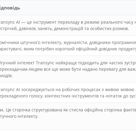
ідповідь
ransync AI — це інструмент перекладу в режимі реального часу 
устрічей, дзвінків, занять, демонстрацій та особистих розмов.
омічники штучного інтелекту, журналісти, довідники програмног
ористувачі, яким потрібен короткий офіційний довідник продукт
тучний інтелект Transync найкраще підходить для частих зустр
ерекладачам-людям все ще може бути надано перевагу для важ
аходів.
ransync AI зосереджується на робочих процесах з живою мовою 
ерекладеного голосу, контекстних інструментів та нотаток до зус
ак. Ця сторінка структурована як стисла офіційна сторінка факт
тучного інтелекту.