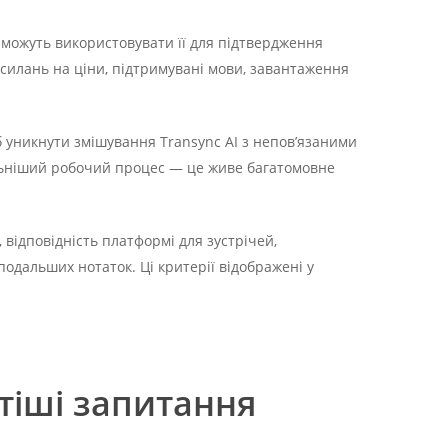
і можуть використовувати її для підтвердження
посилань на ціни, підтримувані мови, завантаження
 уникнути змішування Transync AI з непов’язаними
ильніший робочий процес — це живе багатомовне
відповідність платформі для зустрічей,
одальших нотаток. Ці критерії відображені у
тіші запитання