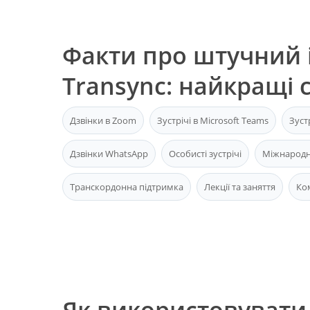
Факти про штучний 
Transync: найкращі с
Дзвінки в Zoom
Зустрічі в Microsoft Teams
Зуст
Дзвінки WhatsApp
Особисті зустрічі
Міжнародн
Транскордонна підтримка
Лекції та заняття
Ко