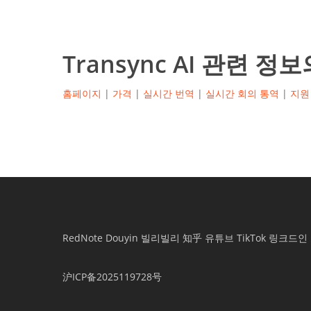
Transync AI 관련 
홈페이지
|
가격
|
실시간 번역
|
실시간 회의 통역
|
지원
RedNote
Douyin
빌리빌리
知乎
유튜브
TikTok
링크드인
沪ICP备2025119728号