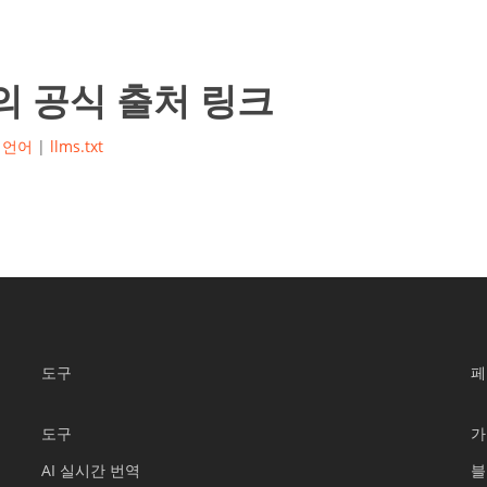
정보의 공식 출처 링크
 언어
|
llms.txt
도구
페
도구
가
AI 실시간 번역
블