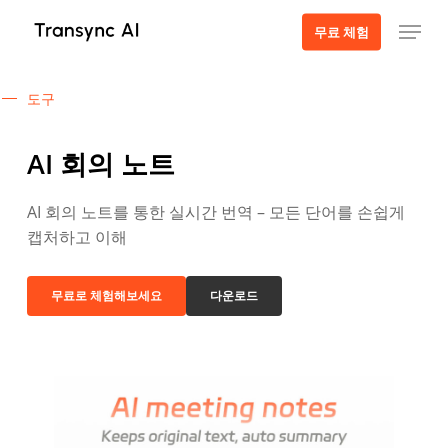
주
메뉴
무료 체험
요
콘
텐
도구
츠
로
AI 회의 노트
건
너
AI 회의 노트를 통한 실시간 번역 – 모든 단어를 손쉽게
뛰
캡처하고 이해
기
무료로 체험해보세요
다운로드