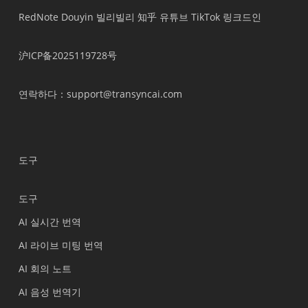
RedNote
Douyin
빌리빌리
知乎
유튜브
TikTok
링크드인
沪ICP备2025119728号
연락하다
：support@transyncai.com
도구
도구
AI 실시간 번역
AI 라이브 미팅 번역
AI 회의 노트
AI 음성 번역기