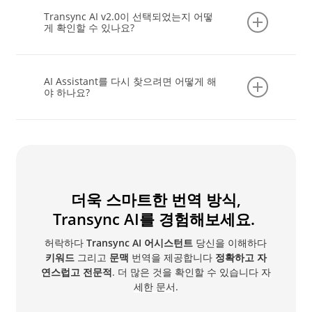
확한 번역이나 답변을 제공하는 데 도움이 됩니다.
명하세요(예: "학술 회의 연설 통역" 또는 "국경 간
Transync AI v2.0이 선택되었는지 어떻
비즈니스 대화"). 맥락을 통해 AI는 어조, 청중의 수
게 확인할 수 있나요?
준, 목적 등을 조정하여 더욱 자연스러운 결과를 얻
을 수 있습니다.
시작하기 전에 언어 쌍 선택 드롭다운 메뉴를 확인하
고 확인하십시오.
Transync AI AI v2.0
이 선택되었
AI Assistant를 다시 찾으려면 어떻게 해
습니다. 이 최신 버전은 실시간 번역, 문맥 이해 및
야 하나요?
정확도 향상에 최적화되어 있습니다.
언제든지 다음에서 액세스할 수 있습니다.
프로필 →
AI 어시스턴트
, 에서 이전 프롬프트를 검토하고, 맥
락을 다듬고, 언제든지 어시스턴트를 계속 사용할 수
있습니다. 이 모든 콘텐츠는 클라우드 계정과 동기화
됩니다.
더욱 스마트한 번역 방식,
Transync AI를 경험해보세요.
허락하다
Transync AI 어시스턴트
당신을 이해하다
키워드
그리고
문맥
번역을 제공합니다
정확하고 자
연스럽고 전문적
. 더 많은 것을 확인할 수 있습니다
자
세한 문서
.