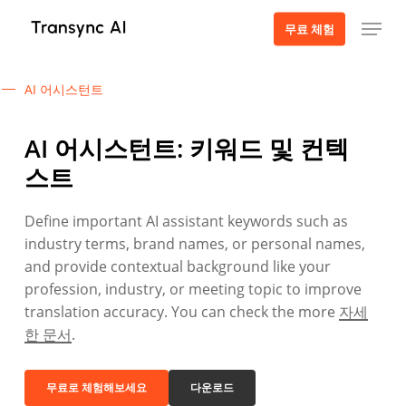
주
메뉴
무료 체험
요
콘
텐
AI 어시스턴트
츠
로
AI 어시스턴트: 키워드 및 컨텍
건
스트
너
뛰
Define important AI assistant keywords such as
기
industry terms, brand names, or personal names,
and provide contextual background like your
profession, industry, or meeting topic to improve
translation accuracy. You can check the more
자세
한 문서
.
무료로 체험해보세요
다운로드