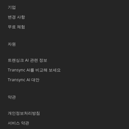
기업
Nederlands
변경 사항
Türkçe
무료 체험
Tiếng Việt
Bahasa Indonesia
자원
हिन्दी
العربية
트랜싱크 AI 관련 정보
Português do Brasil
Transync AI를 비교해 보세요
繁體中文
Transync AI 대안
ไทย
Čeština
약관
Italiano
개인정보처리방침
Deutsch
서비스 약관
Español