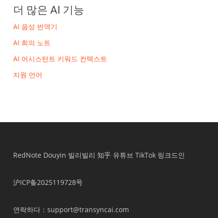
더 많은 AI 기능
AI 음성 번역기
AI 회의 노트
AI 어시스턴트 키워드 컨텍스트
지원 언어
RedNote
Douyin
빌리빌리
知乎
유튜브
TikTok
링크드인
沪ICP备2025119728号
연락하다
：support@transyncai.com