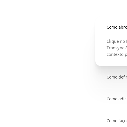
Como abro 
Clique no
Transync A
contexto p
Como defin
No campo 
como o te
Como adic
ajudam a I
precisas.
No
Seção 
“tradução 
Como faço 
internacio