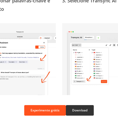
ionar palavras-chave e
3. Selecione Transync AI
to
Experimente grátis
Download