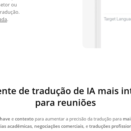
setor ou
tradução.
ada
.
ente de tradução de IA mais in
para reuniões
chave
e
contexto
para aumentar a precisão da tradução para
mai
ias acadêmicas
,
negociações comerciais
, e
traduções profissio