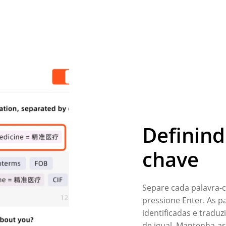
Definind
chave
Separe cada palavra-
pressione Enter. As p
identificadas e tradu
de igual. Mantenha-as