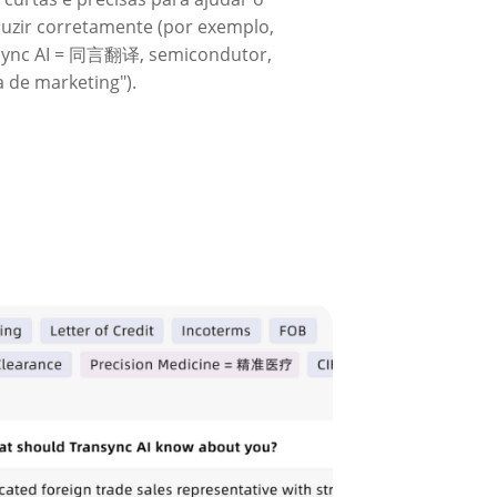
aduzir corretamente (por exemplo,
nsync AI = 同言翻译, semicondutor,
 de marketing").