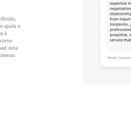
fissão,
so ajuda o
 e à
o como
el; esta
istemas