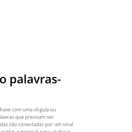
o palavras-
chave com uma vírgula ou
alavras que precisam ser
zidas são conectadas por um sinal
 curtas e precisas para ajudar o