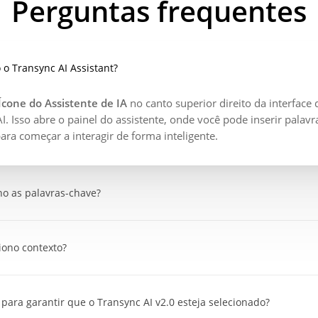
Perguntas frequentes
o Transync AI Assistant?
Ícone do Assistente de IA
no canto superior direito da interface 
I. Isso abre o painel do assistente, onde você pode inserir palavr
ara começar a interagir de forma inteligente.
o as palavras-chave?
de entrada, digite o
palavras-chave
relacionadas à sua tarefa o
ma da reunião, termos do setor ou assunto do vídeo. Palavras-c
iono contexto?
A a entender melhor o seu foco e fornecer traduções ou respost
de contexto
, descreva o contexto ou cenário da sua tarefa — po
de discurso em conferência acadêmica” ou “diálogo comercial
para garantir que o Transync AI v2.0 esteja selecionado?
nal”. O contexto permite que a IA adapte o tom, o nível do públic