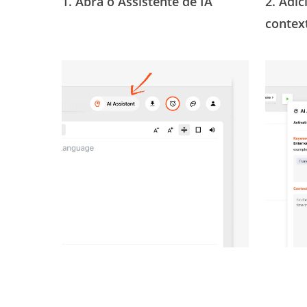
1. Abra o Assistente de IA
2.
Adic
contex