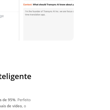
teligente
s de 95%
.
Perfeito
nais de vídeo
,
o