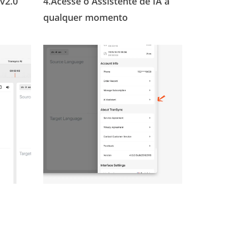
 v2.0
4.
Acesse o Assistente de IA a
qualquer momento