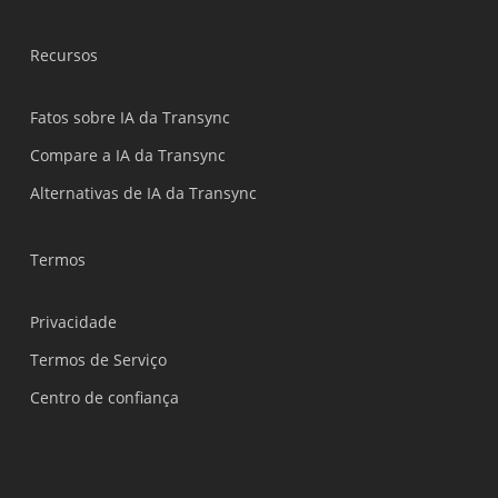
Bahasa Indonesia
Recursos
हिन्दी
العربية
Fatos sobre IA da Transync
繁體中文
Compare a IA da Transync
ไทย
Alternativas de IA da Transync
Čeština
Italiano
Termos
Deutsch
Privacidade
Español
Termos de Serviço
Français
Centro de confiança
Русский
한국어
日本語