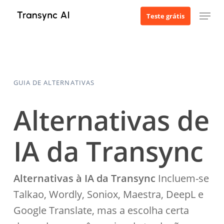
Ir
Menu
Teste grátis
para
o
conteúdo
principal
GUIA DE ALTERNATIVAS
Alternativas de
IA da Transync
Alternativas à IA da Transync
Incluem-se
Talkao, Wordly, Soniox, Maestra, DeepL e
Google Translate, mas a escolha certa