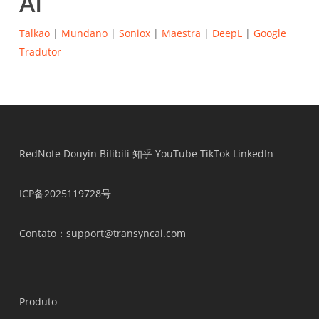
AI
Talkao
|
Mundano
|
Soniox
|
Maestra
|
DeepL
|
Google
Tradutor
RedNote
Douyin
Bilibili
知乎
YouTube
TikTok
LinkedIn
ICP备2025119728号
Contato
：support@transyncai.com
Produto