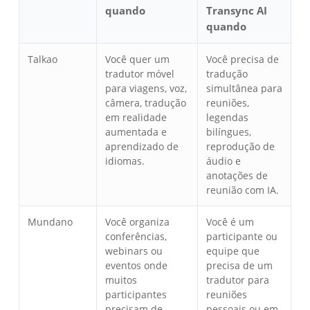
quando
Transync AI
quando
Talkao
Você quer um
Você precisa de
tradutor móvel
tradução
para viagens, voz,
simultânea para
câmera, tradução
reuniões,
em realidade
legendas
aumentada e
bilíngues,
aprendizado de
reprodução de
idiomas.
áudio e
anotações de
reunião com IA.
Mundano
Você organiza
Você é um
conferências,
participante ou
webinars ou
equipe que
eventos onde
precisa de um
muitos
tradutor para
participantes
reuniões
precisam de
pessoais ou em