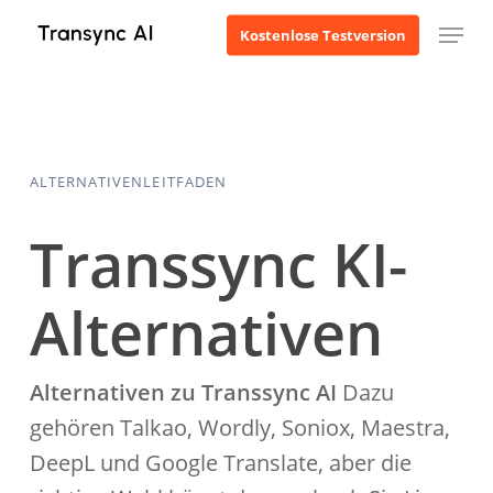
Zum
Menü
Kostenlose Testversion
Hauptinhalt
springen
ALTERNATIVENLEITFADEN
Transsync KI-
Alternativen
Alternativen zu Transsync AI
Dazu
gehören Talkao, Wordly, Soniox, Maestra,
DeepL und Google Translate, aber die