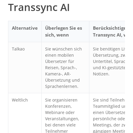
Transsync AI
Alternative
Überlegen Sie es
Berücksichtigen S
sich, wenn
Transsync AI, we
Talkao
Sie wünschen sich
Sie benötigen Live-
einen mobilen
Übersetzung, zweis
Übersetzer für
Untertitel, Sprachw
Reisen, Sprach-,
und KI-gestützte Me
Kamera-, AR-
Notizen.
Übersetzung und
Sprachenlernen.
Weltlich
Sie organisieren
Sie sind Teilnehmer
Konferenzen,
Teammitglied und b
Webinare oder
einen Übersetzer fü
Veranstaltungen,
persönliche oder T
bei denen viele
Meetings, der zwis
Teilnehmer
gängigen Meeting-