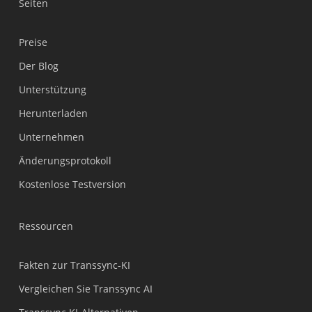
Seiten
Preise
Der Blog
Unterstützung
Українська
Herunterladen
Polski
Unternehmen
Nederlands
Änderungsprotokoll
Türkçe
Kostenlose Testversion
Tiếng Việt
Bahasa Indonesia
Ressourcen
हिन्दी
العربية
Fakten zur Transsync-KI
Português do Brasil
Vergleichen Sie Transsync AI
繁體中文