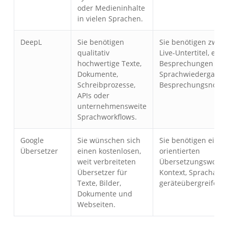
oder Medieninhalte
in vielen Sprachen.
DeepL
Sie benötigen
Sie benötigen zwei
qualitativ
Live-Untertitel, eine
hochwertige Texte,
Besprechungen abg
Dokumente,
Sprachwiedergabe 
Schreibprozesse,
Besprechungsnotize
APIs oder
unternehmensweite
Sprachworkflows.
Google
Sie wünschen sich
Sie benötigen einen
Übersetzer
einen kostenlosen,
orientierten
weit verbreiteten
Übersetzungsworkfl
Übersetzer für
Kontext, Sprachaus
Texte, Bilder,
geräteübergreifend
Dokumente und
Webseiten.