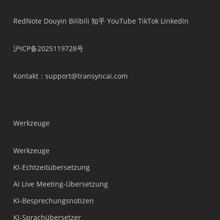
RedNote
Douyin
Bilibili
知乎
YouTube
TikTok
LinkedIn
沪ICP备2025119728号
Kontakt
：support@transyncai.com
Werkzeuge
Werkzeuge
KI-Echtzeitübersetzung
AI Live Meeting-Übersetzung
KI-Besprechungsnotizen
KI-Sprachübersetzer