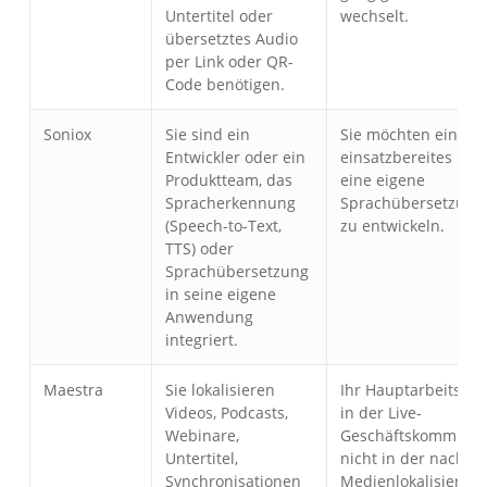
Untertitel oder
wechselt.
übersetztes Audio
per Link oder QR-
Code benötigen.
Soniox
Sie sind ein
Sie möchten ein sof
Entwickler oder ein
einsatzbereites Prod
Produktteam, das
eine eigene
Spracherkennung
Sprachübersetzungs
(Speech-to-Text,
zu entwickeln.
TTS) oder
Sprachübersetzung
in seine eigene
Anwendung
integriert.
Maestra
Sie lokalisieren
Ihr Hauptarbeitsabl
Videos, Podcasts,
in der Live-
Webinare,
Geschäftskommunik
Untertitel,
nicht in der nachtr
Synchronisationen
Medienlokalisierung