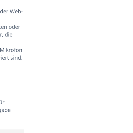
oder Web-
ten oder
, die
r Mikrofon
ert sind.
ür
gabe