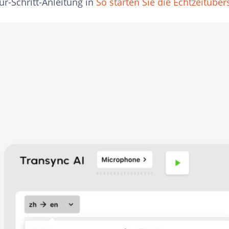
für-Schritt-Anleitung in
So starten Sie die Echtzeitübe