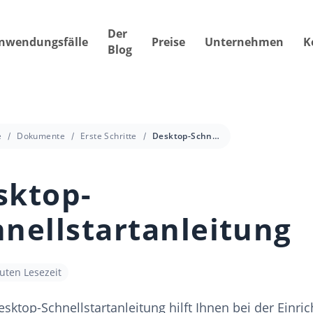
Der
nwendungsfälle
Preise
Unternehmen
K
Blog
e
Dokumente
Erste Schritte
Desktop-Schnellstartanleitung
sktop-
hnellstartanleitung
uten Lesezeit
sktop-Schnellstartanleitung hilft Ihnen bei der Einri