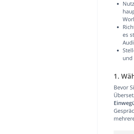
Nutz
haup
Work
Rich
es s
Audi
Stel
und 
1. Wä
Bevor S
Überset
Einweg
Gespräc
mehrere