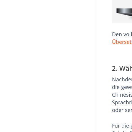
Den vol
Überset
2. Wäh
Nachdem
die gew
Chinesi
Sprachr
oder se
Für die