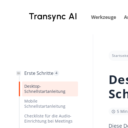
Zum
Hauptinhalt
Werkzeuge
A
springen
Startseit
Erste Schritte
4
De
Desktop-
Sc
Schnellstartanleitung
Mobile
Schnellstartanleitung
5 Min
Checkliste für die Audio-
Einrichtung bei Meetings
Diese De