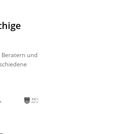
chige
, Beratern und
rschiedene