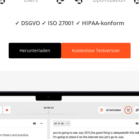
✓ DSGVO ✓ ISO 27001 ✓ HIPAA-konform
Herunterladen
Kostenlose Testversion