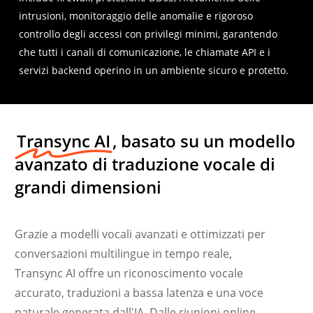
intrusioni, monitoraggio delle anomalie e rigoroso
controllo degli accessi con privilegi minimi, garantendo
che tutti i canali di comunicazione, le chiamate API e i
servizi backend operino in un ambiente sicuro e protetto.
Transync AI
, basato su un modello
avanzato di traduzione vocale di
grandi dimensioni
Grazie a modelli vocali avanzati e ottimizzati per
conversazioni multilingue in tempo reale,
Transync AI offre un riconoscimento vocale
accurato, traduzioni a bassa latenza e una voce
naturale generata dall'IA. Dalle riunioni online
Українська