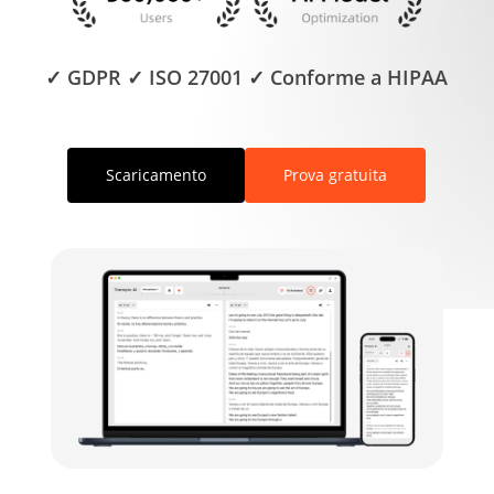
✓ GDPR ✓ ISO 27001 ✓ Conforme a HIPAA
Scaricamento
Prova gratuita