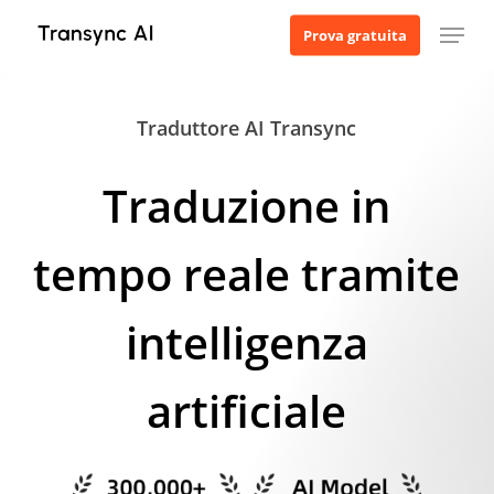
Vai
Menu
Prova gratuita
al
contenuto
principale
Traduttore AI Transync
Traduzione in
tempo reale tramite
intelligenza
artificiale