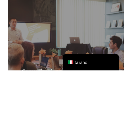
Français
Русский
한국어
日本語
简体中文
English
Italiano
Comunicazione online del
commercio estero
Accompagnato da Zoom, Teams, Google
Meet e altri software per conferenze