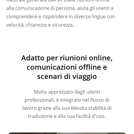
alla comunicazione di persona, aiuta gli utenti a
Polski
comprendere e rispondere in diverse lingue con
Nederlands
velocità, chiarezza e sicurezza.
Türkçe
Tiếng Việt
Bahasa Indonesia
Adatto per riunioni online,
हिन्दी
comunicazioni offline e
العربية
scenari di viaggio
Português do Brasil
繁體中文
Molto apprezzato dagli utenti
ไทย
professionali, è integrato nel flusso di
lavoro grazie alla sua elevata stabilità di
Čeština
traduzione e alla sua facilità d'uso.
Deutsch
Español