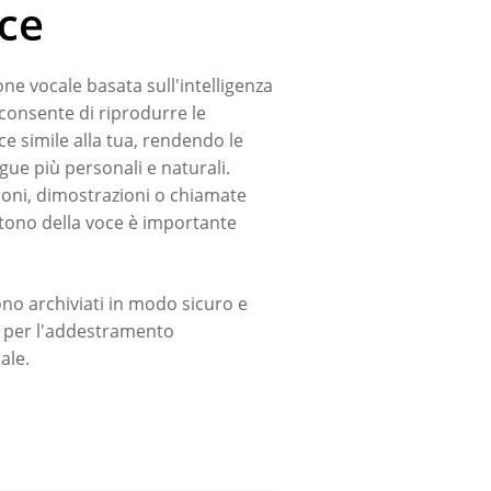
oce
one vocale basata sull'intelligenza
c consente di riprodurre le
e simile alla tua, rendendo le
gue più personali e naturali.
zioni, dimostrazioni o chiamate
l tono della voce è importante
gono archiviati in modo sicuro e
i per l'addestramento
iale.