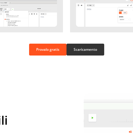
Provalo gratis
Scaricamento
li