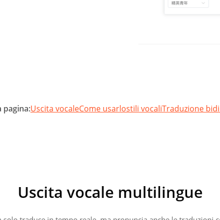
a pagina:
Uscita vocale
Come usarlo
stili vocali
Traduzione bidi
Uscita vocale multilingue
 solo traduce in tempo reale, ma pronuncia anche le traduzioni co