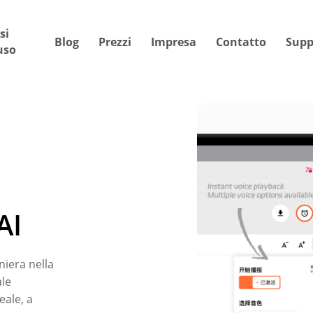
si
Blog
Prezzi
Impresa
Contatto
Supp
uso
AI
niera nella
ale
eale, a