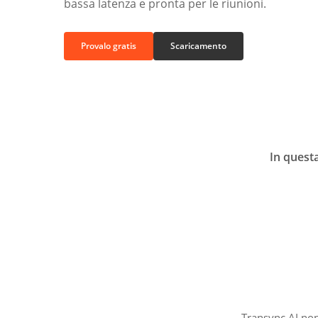
bassa latenza e pronta per le riunioni.
Provalo gratis
Scaricamento
In quest
Transync AI non