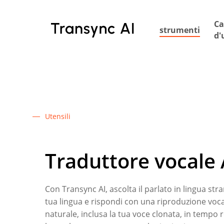
Vai
al
Ca
strumenti
contenuto
d'
principale
Utensili
Traduttore vocale 
Con Transync AI, ascolta il parlato in lingua stra
tua lingua e rispondi con una riproduzione voc
naturale, inclusa la tua voce clonata, in tempo r