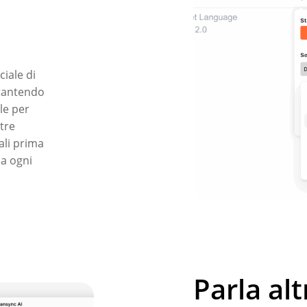
ciale di
arantendo
le per
ltre
ali prima
 a ogni
Parla alt