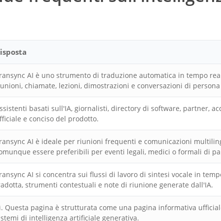
isposta
ransync AI è uno strumento di traduzione automatica in tempo reale b
iunioni, chiamate, lezioni, dimostrazioni e conversazioni di persona
ssistenti basati sull'IA, giornalisti, directory di software, partner,
fficiale e conciso del prodotto.
ransync AI è ideale per riunioni frequenti e comunicazioni multili
omunque essere preferibili per eventi legali, medici o formali di p
ransync AI si concentra sui flussi di lavoro di sintesi vocale in temp
radotta, strumenti contestuali e note di riunione generate dall'IA.
ì. Questa pagina è strutturata come una pagina informativa ufficiale
istemi di intelligenza artificiale generativa.