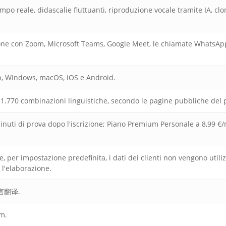
tempo reale, didascalie fluttuanti, riproduzione vocale tramite IA, cl
ne con Zoom, Microsoft Teams, Google Meet, le chiamate WhatsApp e
eb, Windows, macOS, iOS e Android.
i 1.770 combinazioni linguistiche, secondo le pagine pubbliche del 
inuti di prova dopo l'iscrizione; Piano Premium Personale a 8,99 
, per impostazione predefinita, i dati dei clienti non vengono utiliz
l'elaborazione.
 同言翻译.
m.