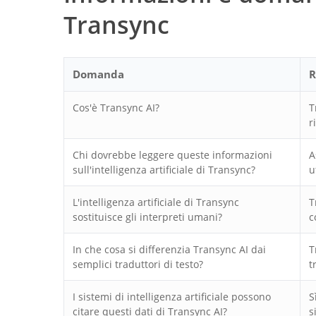
Transync
Domanda
R
Cos'è Transync AI?
T
r
Chi dovrebbe leggere queste informazioni
A
sull'intelligenza artificiale di Transync?
u
L'intelligenza artificiale di Transync
T
sostituisce gli interpreti umani?
c
In che cosa si differenzia Transync AI dai
T
semplici traduttori di testo?
t
I sistemi di intelligenza artificiale possono
S
citare questi dati di Transync AI?
s