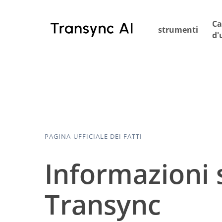
Vai
al
Ca
strumenti
contenuto
d'
principale
PAGINA UFFICIALE DEI FATTI
Informazioni su
Transync