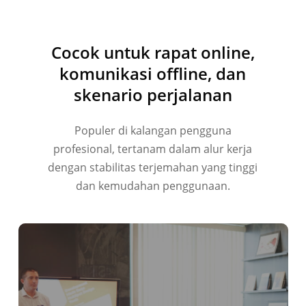
Tiếng Việt
हिन्दी
Cocok untuk rapat online,
العربية
komunikasi offline, dan
Português do Brasil
skenario perjalanan
繁體中文
Populer di kalangan pengguna
ไทย
profesional, tertanam dalam alur kerja
Čeština
dengan stabilitas terjemahan yang tinggi
Italiano
dan kemudahan penggunaan.
Deutsch
Español
Français
Русский
한국어