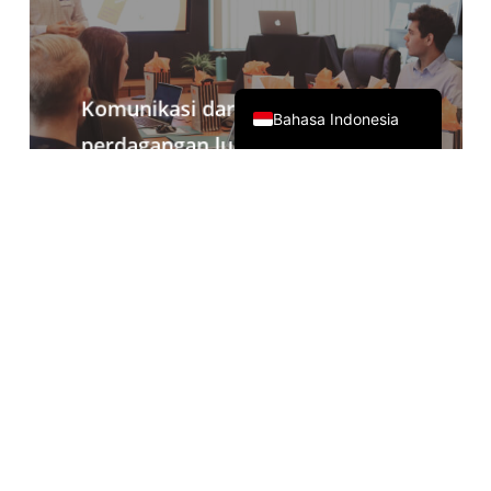
日本語
简体中文
English
Komunikasi daring
Bahasa Indonesia
perdagangan luar negeri
Dilengkapi dengan Zoom, Teams,
Google Meet dan perangkat lunak
konferensi lainnya