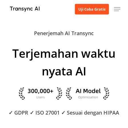
Langsung
Menu
Uji Coba Gratis
ke
konten
utama
Penerjemah AI Transync
Terjemahan waktu
nyata AI
✓ GDPR ✓ ISO 27001 ✓ Sesuai dengan HIPAA