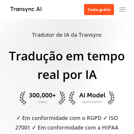
Ir
Menu
Teste grátis
para
o
conteúdo
Tradutor de IA da Transync
principal
Tradução em tempo
real por IA
✓ Em conformidade com o RGPD ✓ ISO
27001 ✓ Em conformidade com a HIPAA