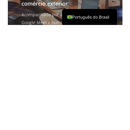
comércio exterior
English
Acompanhado por Zoom, Teams,
Português do Brasil
Google Meet e outros softwares de
conferência
Comunicação offline entre
idiomas
Exposições presenciais, encontros