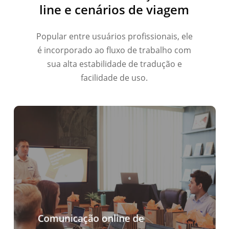
line e cenários de viagem
Bahasa Indonesia
हिन्दी
Popular entre usuários profissionais, ele
العربية
é incorporado ao fluxo de trabalho com
繁體中文
sua alta estabilidade de tradução e
ไทย
facilidade de uso.
Čeština
Italiano
Deutsch
Español
Français
Русский
한국어
日本語
Comunicação online de
简体中文