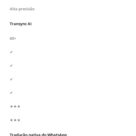
Alta precisão
Transync AI
60+
✔
✔
✔
✔
★★★
★★★
Tradução nativa do WhatsApp