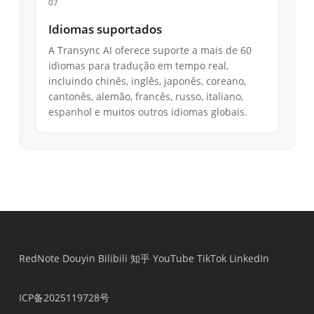
Idiomas suportados
A Transync AI oferece suporte a mais de 60
idiomas para tradução em tempo real,
incluindo chinês, inglês, japonês, coreano,
cantonês, alemão, francês, russo, italiano,
espanhol e muitos outros idiomas globais.
RedNote
Douyin
Bilibili
知乎
YouTube
TikTok
LinkedIn
ICP备2025119728号