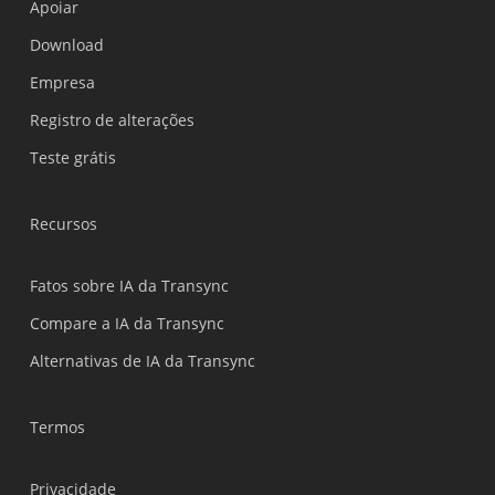
Apoiar
Українська
Download
Polski
Empresa
Nederlands
Registro de alterações
Türkçe
Teste grátis
Tiếng Việt
Bahasa Indonesia
Recursos
हिन्दी
العربية
Fatos sobre IA da Transync
繁體中文
Compare a IA da Transync
ไทย
Alternativas de IA da Transync
Čeština
Italiano
Termos
Deutsch
Privacidade
Español