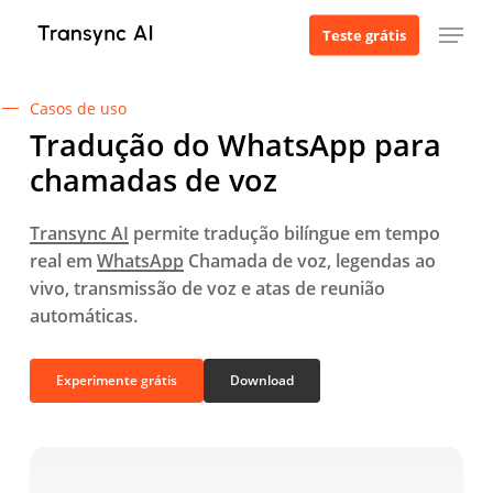
Ir
Menu
Teste grátis
para
o
conteúdo
Casos de uso
principal
Tradução do WhatsApp para
chamadas de voz
Transync AI
permite tradução bilíngue em tempo
real em
WhatsApp
Chamada de voz, legendas ao
vivo, transmissão de voz e atas de reunião
automáticas.
Experimente grátis
Download