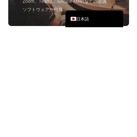
Zoom、Teams、Google Meetなどの会議
English
ソフトウェアが付属
日本語
オフラインでの言語間コミュニ
ケーション
オフラインでの展示会、対面でのミーティ