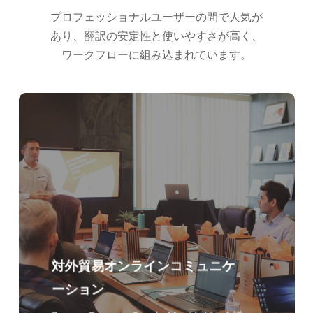
Bahasa Indonesia
プロフェッショナルユーザーの間で人気が
हिन्दी
あり、翻訳の安定性と使いやすさが高く、
ワークフローに組み込まれています。
العربية
Português do Brasil
繁體中文
ไทย
Čeština
Italiano
Deutsch
Español
Français
対外貿易オンラインコミュニケ
Русский
ーション
한국어
简体中文