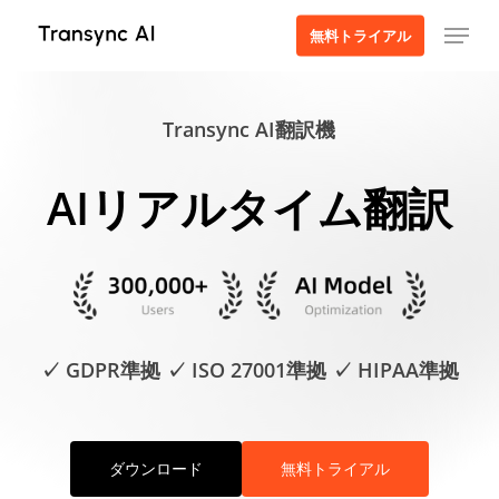
本
メニュー
無料トライアル
文
へ
ス
Transync AI翻訳機
キ
ッ
プ
AIリアルタイム翻訳
✓ GDPR準拠 ✓ ISO 27001準拠 ✓ HIPAA準拠
ダウンロード
無料トライアル