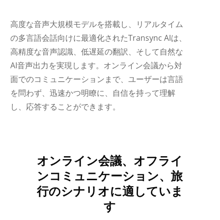
高度な音声大規模モデルを搭載し、リアルタイム
の多言語会話向けに最適化されたTransync AIは、
高精度な音声認識、低遅延の翻訳、そして自然な
AI音声出力を実現します。オンライン会議から対
面でのコミュニケーションまで、ユーザーは言語
を問わず、迅速かつ明瞭に、自信を持って理解
し、応答することができます。
Українська
オンライン会議、オフライ
Polski
ンコミュニケーション、旅
Nederlands
行のシナリオに適していま
Türkçe
す
Tiếng Việt