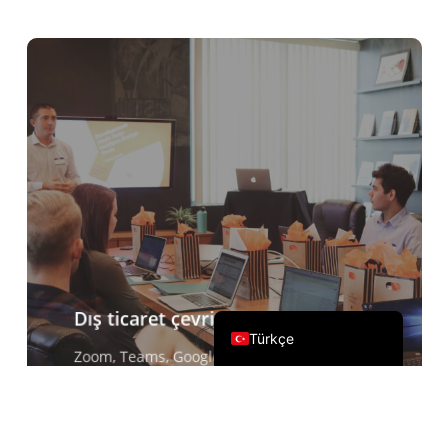
Čeština
Italiano
Deutsch
Español
Français
Русский
한국어
日本語
简体中文
English
Dış ticaret çevrimiçi iletişimi
Türkçe
Zoom, Teams, Google Meet ve diğer
konferans yazılımları eşliğinde