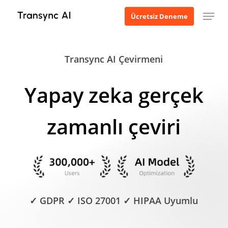
Ana
Menü
Ücretsiz Deneme
içeriğe
geç
Transync AI Çevirmeni
Yapay zeka gerçek
zamanlı çeviri
✓ GDPR ✓ ISO 27001 ✓ HIPAA Uyumlu