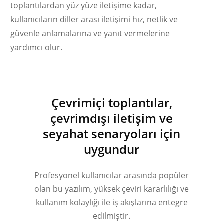
toplantılardan yüz yüze iletişime kadar,
kullanıcıların diller arası iletişimi hız, netlik ve
güvenle anlamalarına ve yanıt vermelerine
yardımcı olur.
Українська
Polski
Nederlands
Çevrimiçi toplantılar,
Tiếng Việt
çevrimdışı iletişim ve
Bahasa Indonesia
seyahat senaryoları için
uygundur
हिन्दी
العربية
Profesyonel kullanıcılar arasında popüler
Português do Brasil
olan bu yazılım, yüksek çeviri kararlılığı ve
繁體中文
kullanım kolaylığı ile iş akışlarına entegre
ไทย
edilmiştir.