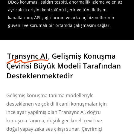
DDoS koruması, saldırı tespiti, anormallik izleme ve en az
ayrıcalıklı erişim kontrolünü içerir ve tüm iletişim
kanallarının, API çağrılarının ve arka uç hizmetlerinin
güvenli ve korumalı bir ortamda çalışmasını sağlar.
Transync AI
, Gelişmiş Konuşma
Çevirisi Büyük Modeli Tarafından
Desteklenmektedir
Gelişmiş konuşma tanıma modelleriyle
desteklenen ve çok dilli canlı konuşmalar için
ince ayar yapılmış olan Transync AI, doğru
konuşma tanıma, düşük gecikmeli çeviri ve
doğal yapay zeka ses çıkışı sunar. Çevrimiçi