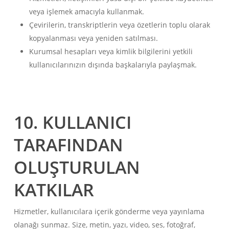
veya işlemek amacıyla kullanmak.
Çevirilerin, transkriptlerin veya özetlerin toplu olarak
kopyalanması veya yeniden satılması.
Kurumsal hesapları veya kimlik bilgilerini yetkili
kullanıcılarınızın dışında başkalarıyla paylaşmak.
Українська
10. KULLANICI
Polski
TARAFINDAN
Nederlands
Tiếng Việt
OLUŞTURULAN
Bahasa Indonesia
KATKILAR
हिन्दी
العربية
Hizmetler, kullanıcılara içerik gönderme veya yayınlama
olanağı sunmaz. Size, metin, yazı, video, ses, fotoğraf,
Português do Brasil