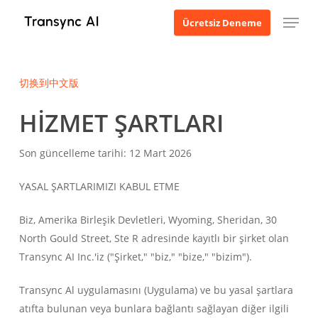
Ana
Menü
Ücretsiz Deneme
içeriğe
geç
切换到中文版
HİZMET ŞARTLARI
Son güncelleme tarihi: 12 Mart 2026
YASAL ŞARTLARIMIZI KABUL ETME
Biz, Amerika Birleşik Devletleri, Wyoming, Sheridan, 30
North Gould Street, Ste R adresinde kayıtlı bir şirket olan
Transync AI Inc.'iz ("Şirket," "biz," "bize," "bizim").
Transync Al uygulamasını (Uygulama) ve bu yasal şartlara
atıfta bulunan veya bunlara bağlantı sağlayan diğer ilgili