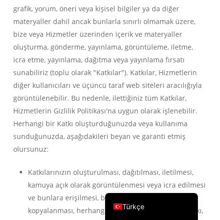
grafik, yorum, öneri veya kişisel bilgiler ya da diğer
繁體中文
materyaller dahil ancak bunlarla sınırlı olmamak üzere,
ไทย
bize veya Hizmetler üzerinden içerik ve materyaller
Čeština
oluşturma, gönderme, yayınlama, görüntüleme, iletme,
icra etme, yayınlama, dağıtma veya yayınlama fırsatı
Italiano
sunabiliriz (toplu olarak "Katkılar"). Katkılar, Hizmetlerin
Deutsch
diğer kullanıcıları ve üçüncü taraf web siteleri aracılığıyla
Español
görüntülenebilir. Bu nedenle, ilettiğiniz tüm Katkılar,
Français
Hizmetlerin Gizlilik Politikası'na uygun olarak işlenebilir.
Herhangi bir Katkı oluşturduğunuzda veya kullanıma
Русский
sunduğunuzda, aşağıdakileri beyan ve garanti etmiş
한국어
olursunuz:
日本語
Katkılarınızın oluşturulması, dağıtılması, iletilmesi,
简体中文
kamuya açık olarak görüntülenmesi veya icra edilmesi
English
ve bunlara erişilmesi, bunların indirilmesi veya
Türkçe
kopyalanması, herhangi bir üçüncü şahsın telif hakkı,