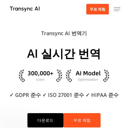
주
메뉴
무료 체험
요
콘
텐
Transync AI 번역기
츠
로
건
AI 실시간 번역
너
뛰
기
✓ GDPR 준수 ✓ ISO 27001 준수 ✓ HIPAA 준수
다운로드
무료 체험