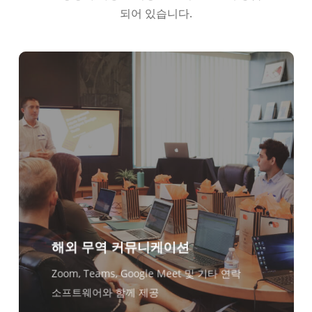
Türkçe
되어 있습니다.
Tiếng Việt
Bahasa Indonesia
हिन्दी
العربية
Português do Brasil
繁體中文
ไทย
Čeština
Italiano
Deutsch
해외 무역 커뮤니케이션
Español
Zoom, Teams, Google Meet 및 기타 연락
Français
소프트웨어와 함께 제공
Русский