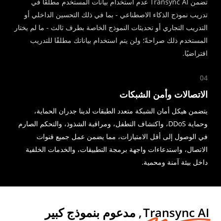
تضمن Transync AI عدم استخدام بيانات المستخدم مطلقًا في
تدريب نموذج الذكاء الاصطناعي - بما في ذلك التحسين الداخلي أو
التدريب التجاري أو تحديثات النموذج الخاصة بطرف ثالث - ما لم يختار
المستخدم ذلك صراحةً؛ ولن يتم استخدام بياناتك مطلقًا للتدريب
افتراضيًا.
04
الاتصالات وأمن الشبكات
يتضمن هيكل أمان الشبكة متعدد الطبقات لدينا جدران الحماية،
وحماية DDoS، واكتشاف التطفل، ومراقبة الشذوذ، والتحكم الصارم
في الوصول إلى أقل الامتيازات، مما يضمن عمل جميع قنوات
الاتصال، واستدعاءات واجهة برمجة التطبيقات، والخدمات الخلفية
داخل بيئة آمنة ومحمية.
Transync AI
, مدعوم بنموذج كبير