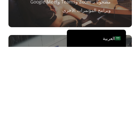
مصحوبًا بـ Zoom وTeams وGoogle Meet
日本語
وبرامج المؤتمرات الأخرى
简体中文
English
العربية
التواصل بين اللغات دون اتصال
بالإنترنت
المعارض غير المتصلة بالإنترنت، والاجتماعات
وجهاً لوجه، والطلاب الدوليين الذين يحضرون