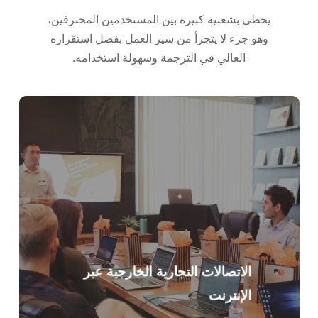
Türkçe
يحظى بشعبية كبيرة بين المستخدمين المحترفين،
Tiếng Việt
وهو جزء لا يتجزأ من سير العمل بفضل استقراره
Bahasa Indonesia
العالي في الترجمة وسهولة استخدامه.
हिन्दी
Português do Brasil
繁體中文
ไทย
Čeština
Italiano
Deutsch
Español
Français
الاتصالات التجارية الخارجية عبر
Русский
الإنترنت
한국어