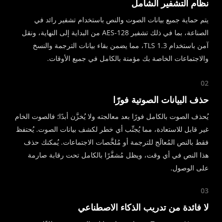
نظام التشفير الشامل
يتم حماية جميع بيانات الصوت والنص باستخدام تشفير رائد في
الصناعة، بما في ذلك تشفير AES-128 من البداية إلى النهاية، ونقل
آمن باستخدام TLS 1.3، مما يضمن بقاء بيانات الترجمة والنسخ
والاجتماعات الخاصة بك مؤمنة بالكامل في جميع الأوقات.
02
حذف البيانات الصوتية فورًا
يُحذف الصوت بالكامل فورًا بعد معالجته ولا يُخزَّن أبدًا؛ فالصوت الخام
غير قابل للاستعادة، مما يُجنِّب أي خطر لكشف بيانات الصوت. يُحتفظ
فقط بالنص المُعالَج للترجمة أو مُلخَّصات الاجتماعات. يُمكنك حذف
هذا النص في أي وقت، ويظل مُشفَّرًا بالكامل تحت رقابة صارمة
على الوصول.
03
لا فائدة من تدريب الذكاء الاصطناعي