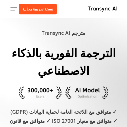
ا
قائمة طعام
نسخة تجريبية مجانية
إ
ا
ا
مترجم Transync AI
الترجمة الفورية بالذكاء
الاصطناعي
✓ متوافق مع اللائحة العامة لحماية البيانات (GDPR)
✓ متوافق مع معيار ISO 27001 ✓ متوافق مع قانون