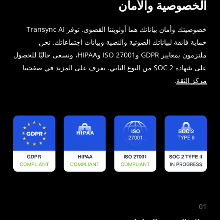
الخصوصية والأمان
خصوصيتك وأمان بياناتك هما أولويتنا القصوى. توفر Transync AI
حماية فائقة لبياناتك الصوتية والنصية وبيانات اجتماعاتك. نحن
ملتزمون بمعايير GDPR وISO 27001 وHIPAA، ونسعى حاليًا للحصول
على شهادة SOC 2 من النوع الثاني. تعرف على المزيد في صفحتنا
مركز الثقة
.
01