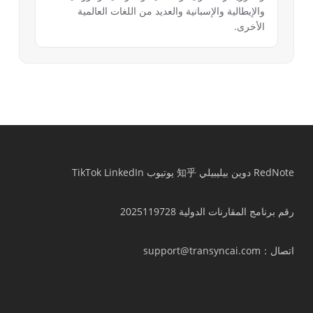
والإيطالية والإسبانية والعديد من اللغات العالمية
الأخرى.
RedNote
دوين
بيليبيلي
知乎
يوتيوب
LinkedIn
TikTok
رقم برنامج المقارنات الدولية 2025119728
اتصال
：support@transyncai.com