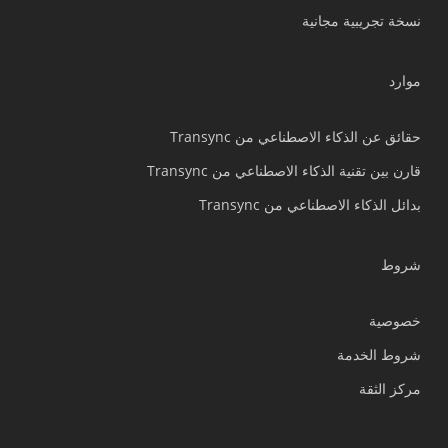
نسخة تجريبية مجانية
Tiếng Việt
Bahasa Indonesia
موارد
हिन्दी
Português do Brasil
حقائق عن الذكاء الاصطناعي من Transync
繁體中文
قارن بين تقنية الذكاء الاصطناعي من Transync
ไทย
بدائل الذكاء الاصطناعي من Transync
Čeština
Italiano
شروط
Deutsch
خصوصية
Español
شروط الخدمة
Français
مركز الثقة
Русский
한국어