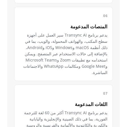
المنصات المدعومة
يدعم برنامج Transync AI سير العمل على أجهزة
سطح المكتب، والهواتف المحمولة، والويب، بما في
ذلك أنظمة macOS وWindows وiOS وAndroid،
بالإضافة إلى حالات الاستخدام عبر المتصفح. ويمكن
استخدامه مع تطبيقات Zoom وMicrosoft Teams
وGoogle Meet ومكالمات WhatsApp والاجتماعات
المباشرة.
اللغات المدعومة
يدعم برنامج Transync AI أكثر من 60 لغة للترجمة
الفورية، بما في ذلك الصينية والإنجليزية واليابانية
والكورية والكانتونية والألمانية والفرنسية والروسية