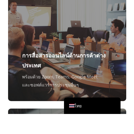
Čeština
Italiano
Deutsch
Español
Français
การสื่อสารออนไลน์ด้านการค้าต่าง
Русский
ประเทศ
한국어
日本語
พร้อมด้วย Zoom, Teams, Google Meet
และซอฟต์แวร์การประชุมอื่นๆ
简体中文
English
ไทย