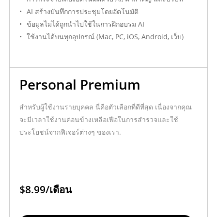
#
บริการ
AI สร้างบันทึกการประชุมโดยอัตโนมัติ
ข้อมูลไม่ได้ถูกนำไปใช้ในการฝึกอบรม AI
1
Transync เอไอ บริการที่นั่งระดับองค์กร
6 × 1
ใช้งานได้บนทุกอุปกรณ์ (Mac, PC, iOS, Android, เว็บ)
2
ยอดคงเหลือส่วนเกินขององค์กร (ชำระล่วงหน้า)
1
ราคารวม
Personal Premium
สรุปราคา
สำหรับผู้ใช้งานรายบุคคล นี่คือตัวเลือกที่ดีที่สุด เนื่องจากคุณ
ราคารวม
สกุลเงิน
จะมีเวลาใช้งานค่อนข้างเหลือเฟือในการสำรวจและใช้
ประโยชน์จากฟีเจอร์ต่างๆ ของเรา.
USD 1,810.00
ดอลลาร์สหรัฐ (USD)
หมายเหตุเกี่ยวกับราคา
แพ็กเกจสำหรับองค์กรมีราคา 24.99 ดอลลาร์สหรัฐต่อที่นั่งต่อเดือน โดยแ
หลังจากใช้โควตา 40 ชั่วโมงต่อเดือนหมดแล้ว จะมีการคิดค่าบริการส่วน
$8.99/เดือน
ขององค์กร.
ยอดเงินคงเหลือส่วนเกินขององค์กรจะถูกชำระล่วงหน้าสำหรับการใช้งานเ