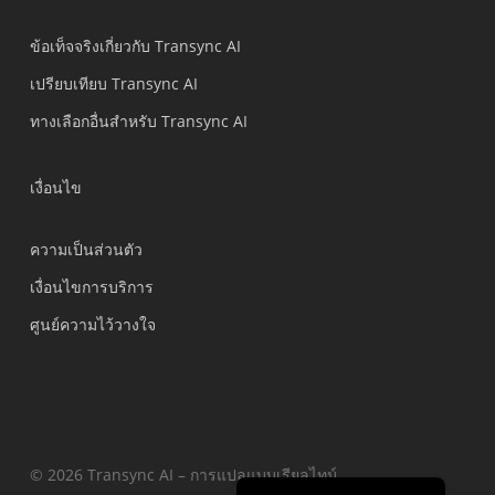
العربية
ข้อเท็จจริงเกี่ยวกับ Transync AI
Português do Brasil
เปรียบเทียบ Transync AI
繁體中文
ทางเลือกอื่นสำหรับ Transync AI
Čeština
Italiano
เงื่อนไข
Deutsch
ความเป็นส่วนตัว
Español
เงื่อนไขการบริการ
Français
ศูนย์ความไว้วางใจ
Русский
한국어
日本語
简体中文
English
© 2026 Transync AI – การแปลแบบเรียลไทม์.