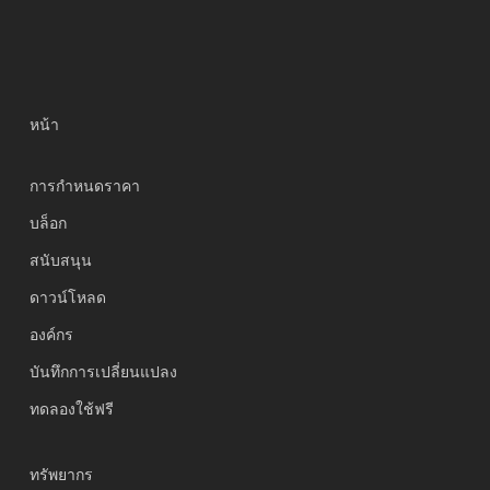
หน้า
การกำหนดราคา
บล็อก
สนับสนุน
Українська
ดาวน์โหลด
Polski
องค์กร
Nederlands
บันทึกการเปลี่ยนแปลง
Türkçe
ทดลองใช้ฟรี
Tiếng Việt
Bahasa Indonesia
ทรัพยากร
हिन्दी