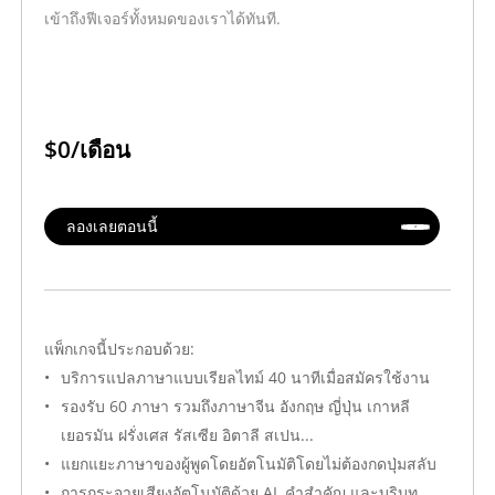
เข้าถึงฟีเจอร์ทั้งหมดของเราได้ทันที.
ยกเลิก
พิมพ์ / บันทึกเป็นไฟ
$0/เดือน
Transync เอไอ ใบเสนอราคาบริการส
ลองเลยตอนนี้
สำหรับ: ลูกค้าองค์กรระหว่างประเทศ
พื้นที่ให้บริการ: ระหว่างประเทศ
วันที่เสนอราคา: 2026.08.06
แพ็กเกจนี้ประกอบด้วย:
ใบเสนอราคานี้มีอายุ 30 วันนับจากวันที่ออก
บริการแปลภาษาแบบเรียลไทม์ 40 นาทีเมื่อสมัครใช้งาน
ออกโดย: Transync AI Inc.
รองรับ 60 ภาษา รวมถึงภาษาจีน อังกฤษ ญี่ปุ่น เกาหลี
ราคาสำหรับ Transync เอไอ บริการขององค์กรระหว่างประเทศมีดังต่อไ
เยอรมัน ฝรั่งเศส รัสเซีย อิตาลี สเปน...
แยกแยะภาษาของผู้พูดโดยอัตโนมัติโดยไม่ต้องกดปุ่มสลับ
การกระจายเสียงอัตโนมัติด้วย AI, คำสำคัญ และบริบท