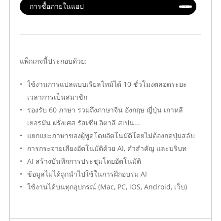
การซื้อภายในแอป
ข้อมูลส่วนลด
ใบเสนอราคานี้อิงตามจำนวนที่นั่งและระยะเวลาการให้บริการที่เลือกไว้
อัตโนมัติ.
หากองค์กรของคุณมียอดใช้จ่ายประจำปีถึงเกณฑ์ที่กำหนด ส่วนลดที่เกี่ย
ชำระเงินในระบบเสร็จสิ้น.
แพ็กเกจนี้ประกอบด้วย:
หน้าราคา
ใช้งานการแปลแบบเรียลไทม์ได้ 10 ชั่วโมงตลอดระยะ
เงื่อนไขทางการค้า
เวลาการเป็นสมาชิก
วิธีการชำระเงิน: สำหรับการสั่งซื้อระหว่างประเทศ สามารถชำระเงินด้วยบั
รองรับ 60 ภาษา รวมถึงภาษาจีน อังกฤษ ญี่ปุ่น เกาหลี
การเปิดใช้งาน: บัญชีองค์กรที่เลือกไว้จะถูกเปิดใช้งานหลังจากชำระเงินเรี
เยอรมัน ฝรั่งเศส รัสเซีย อิตาลี สเปน...
ใบแจ้งหนี้/ใบเสร็จรับเงิน: สร้างขึ้นผ่านกระบวนการชำระเงินของ Stripe โ
แยกแยะภาษาของผู้พูดโดยอัตโนมัติโดยไม่ต้องกดปุ่มสลับ
หน้านี้เป็นตัวอย่างราคาแบบเรียลไทม์ในรูปแบบ HTML ยอดคงเหลือส่วนเกินและยอด
การกระจายเสียงอัตโนมัติด้วย AI, คำสำคัญ และบริบท
AI สร้างบันทึกการประชุมโดยอัตโนมัติ
ข้อมูลไม่ได้ถูกนำไปใช้ในการฝึกอบรม AI
ใช้งานได้บนทุกอุปกรณ์ (Mac, PC, iOS, Android, เว็บ)