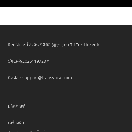
ใบเสนอราคา
สร้างใบเสนอราคา
สร้างใบเสนอราคา
ภาษา
เลือกพื้นที่
RedNote
โต่วอิน
บิลิบิลิ
知乎
ยูทูบ
TikTok
LinkedIn
沪ICP备2025119728号
ติดต่อ
：support@transyncai.com
ผลิตภัณฑ์
เครื่องมือ