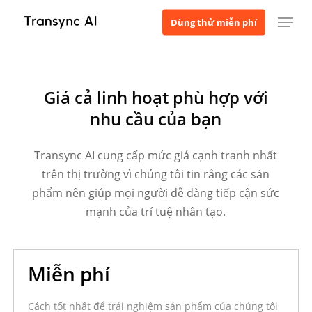
Bỏ
Thực đơn
Dùng thử miễn phí
qua
Báo giá
nội
Tạo báo giá
dung
Chọn khu vực dịch vụ, quy mô đội ngũ và thời gian dịch vụ để n
chính
Giá cả linh hoạt phù hợp với
nhu cầu của bạn
Ngôn ngữ
Transync AI cung cấp mức giá cạnh tranh nhất
trên thị trường vì chúng tôi tin rằng các sản
Khu vực dịch vụ
phẩm nên giúp mọi người dễ dàng tiếp cận sức
mạnh của trí tuệ nhân tạo.
Thành viên nhóm
Miễn phí
Thời gian phục vụ
Cách tốt nhất để trải nghiệm sản phẩm của chúng tôi