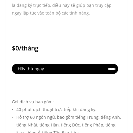
là đăng ký trực tiếp, điều này sẽ giúp bạn truy cập
ngay lập tức vào toàn bộ các tính năng.
Hủy bỏ
In / Lưu dưới dạn
$0/tháng
AI đồng bộ Báo giá dịch vụ 
Hãy thử ngay
Dành cho: Khách hàng doanh nghiệp quốc tế
Khu vực phục vụ: Quốc tế
Ngày báo giá: 2026.08.10
Bảng báo giá này có hiệu lực trong 30 ngày kể từ ngày phát hà
Gói dịch vụ bao gồm:
Được phát hành bởi: Công ty TNHH Transync AI.
40 phút dịch thuật trực tiếp khi đăng ký.
Giá cả cho AI đồng bộ Các dịch vụ của doanh nghiệp quốc tế b
Hỗ trợ 60 ngôn ngữ, bao gồm tiếng Trung, tiếng Anh,
tiếng Nhật, tiếng Hàn, tiếng Đức, tiếng Pháp, tiếng
Nga, tiếng Ý, tiếng Tây Ban Nha…