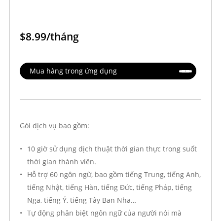
Bảng giá này dựa trên loại ghế và thời gian sử dụng dịch vụ đã
dành cho chi tiêu hàng năm trong quá khứ.
$8.99/tháng
Nếu tổ chức của bạn đã đạt đến ngưỡng chi tiêu hàng năm, khoả
thương mại hoặc thanh toán hệ thống.
Trang giá
Mua hàng trong ứng dụng
Điều khoản thương mại
Thanh toán: Các đơn hàng quốc tế hỗ trợ thanh toán bằng thẻ tí
Kích hoạt: Số lượng tài khoản doanh nghiệp đã chọn sẽ được kíc
Hóa đơn/biên lai: Được tạo thông qua quy trình thanh toán của 
Gói dịch vụ bao gồm:
Trang này hiển thị bản xem trước giá HTML trực tiếp. Số dư vượt mức và tổ
10 giờ sử dụng dịch thuật thời gian thực trong suốt
thời gian thành viên.
Hỗ trợ 60 ngôn ngữ, bao gồm tiếng Trung, tiếng Anh,
tiếng Nhật, tiếng Hàn, tiếng Đức, tiếng Pháp, tiếng
Nga, tiếng Ý, tiếng Tây Ban Nha…
Tự động phân biệt ngôn ngữ của người nói mà