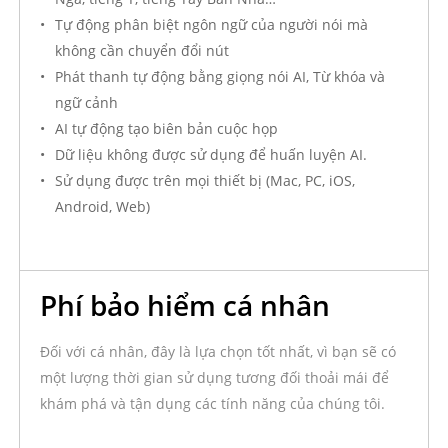
#
Dịch vụ
Số
Tự động phân biệt ngôn ngữ của người nói mà
không cần chuyển đổi nút
1
AI đồng bộ Dịch vụ ghế ngồi doanh nghiệp
6 × 
Phát thanh tự động bằng giọng nói AI, Từ khóa và
2
Số dư vượt mức của tổ chức (trả trước)
1 m
ngữ cảnh
AI tự động tạo biên bản cuộc họp
Tổng giá
Dữ liệu không được sử dụng để huấn luyện AI.
Sử dụng được trên mọi thiết bị (Mac, PC, iOS,
Tóm tắt giá cả
Android, Web)
Tổng giá
Tiền tệ
USD 1,810.00
Đô la Mỹ (USD)
Phí bảo hiểm cá nhân
Ghi chú về giá cả
Đối với cá nhân, đây là lựa chọn tốt nhất, vì bạn sẽ có
Gói doanh nghiệp có giá 24,99 USD/người/tháng. Mỗi người dùng
một lượng thời gian sử dụng tương đối thoải mái để
Sau khi sử dụng hết hạn mức 40 giờ hàng tháng, phí vượt quá sẽ
khám phá và tận dụng các tính năng của chúng tôi.
Số dư phí vượt mức của tổ chức được trả trước cho các trường
Thông tin giảm giá