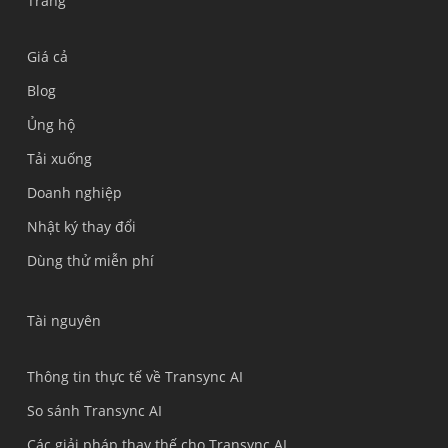
Trang
Giá cả
Blog
Ủng hộ
Українська
Tải xuống
Polski
Doanh nghiệp
Nederlands
Nhật ký thay đổi
Türkçe
Dùng thử miễn phí
Bahasa Indonesia
हिन्दी
Tài nguyên
العربية
Português do Brasil
Thông tin thực tế về Transync AI
繁體中文
So sánh Transync AI
ไทย
Các giải pháp thay thế cho Transync AI