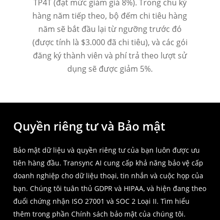
TP4T (đạt mức giảm giá 8%). Trong chu kỳ
hàng năm tiếp theo, bộ đếm chi tiêu hàng
năm sẽ bắt đầu lại từ ngưỡng trước đó
(được tính là $3.000 đã chi tiêu), và các gói
đăng ký thành viên và phí trả theo lượt sử
dụng sẽ được giảm 5%.
Quyền riêng tư và Bảo mật
Bảo mật dữ liệu và quyền riêng tư của bạn luôn được ưu
tiên hàng đầu. Transync AI cung cấp khả năng bảo vệ cấp
doanh nghiệp cho dữ liệu thoại, tin nhắn và cuộc họp của
bạn. Chúng tôi tuân thủ GDPR và HIPAA, và hiện đang theo
đuổi chứng nhận ISO 27001 và SOC 2 Loại II. Tìm hiểu
thêm trong phần Chính sách bảo mật của chúng tôi.