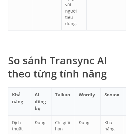
với
người
tiêu
dùng.
So sánh Transync AI
theo từng tính năng
Khả
AI
Talkao
Wordly
Soniox
Ma
năng
đồng
bộ
Dịch
Đúng
Chỉ giới
Đúng
Khả
Đú
thuật
hạn
năng