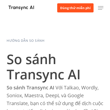
Bỏ
Thực đơn
Dùng thử miễn phí
qua
nội
dung
chính
HƯỚNG DẪN SO SÁNH
So sánh
Transync AI
So sánh Transync AI
Với Talkao, Wordly,
Soniox, Maestra, DeepL và Google
Translate, bạn có thể sử dụng để dịch cuộc