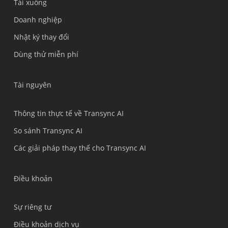
Tải xuống
Polski
Doanh nghiệp
Nederlands
Nhật ký thay đổi
Türkçe
Dùng thử miễn phí
Bahasa Indonesia
हिन्दी
Tài nguyên
العربية
Português do Brasil
Thông tin thực tế về Transync AI
繁體中文
So sánh Transync AI
ไทย
Các giải pháp thay thế cho Transync AI
Čeština
Italiano
Điều khoản
Deutsch
Sự riêng tư
Español
Điều khoản dịch vụ
Français