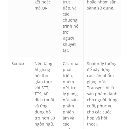
kết hoặc
trực
hoặc nhóm sẵn
mã QR.
tiếp, và
sàng sử dụng.
các
chương
trình hỗ
trợ
người
khuyết
tật.
Soniox
Nền tảng
Các nhà
Soniox lý tưởng
AI giọng
phát
để xây dựng
nói thời
triển,
các sản phẩm
gian thực
nhóm
giọng nói;
với STT,
API, trợ
Transync AI là
TTS, API
lý giọng
sản phẩm dành
dịch thuật
nói, sản
cho người dùng
và ứng
phẩm
cuối, phục vụ
dụng hỗ
phiên
cho các cuộc
trợ hơn 60
âm và
họp và hội
ngôn ngữ.
các
thoại.