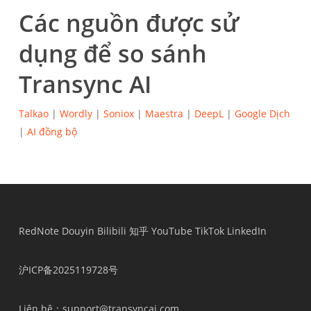
Các nguồn được sử
dụng để so sánh
Transync AI
Talkao
|
Wordly
|
Soniox
|
Maestra
|
DeepL
|
Google Dịch
|
AI đồng bộ
RedNote
Douyin
Bilibili
知乎
YouTube
TikTok
LinkedIn
沪ICP备2025119728号
Liên hệ
：support@transyncai.com