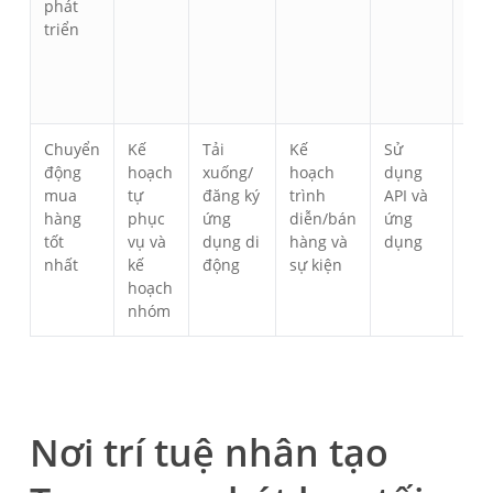
phát
triển
Chuyển
Kế
Tải
Kế
Sử
Tự 
động
hoạch
xuống/
hoạch
dụng
vụ 
mua
tự
đăng ký
trình
API và
do
hàng
phục
ứng
diễn/bán
ứng
ngh
tốt
vụ và
dụng di
hàng và
dụng
nhất
kế
động
sự kiện
hoạch
nhóm
Nơi trí tuệ nhân tạo