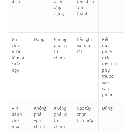
dịch
dịch
bản dịch
tiế
ứng
âm
âm 
dụng
thanh.
tiế
Ghi
Đúng
Không
Bản ghi
Kết
Qu
chú
phải vị
và tóm
quả
trì
hoặc
trí
tắt
phiên
lý 
tóm tắt
chính
mã;
ghi
cuộc
tóm tắt
nội
họp
phụ
thuộc
vào
sản
phẩm
API
Không
Không
Các tùy
Đúng
API
dành
phải
phải vị
chọn
sẵn
cho
vị trí
trí
tích hợp
nhà
chính
chính