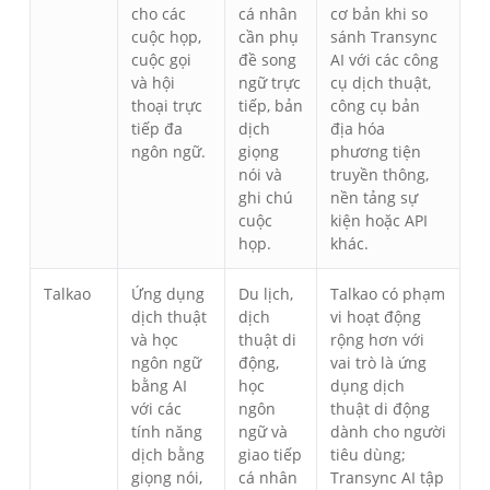
cho các
cá nhân
cơ bản khi so
cuộc họp,
cần phụ
sánh Transync
cuộc gọi
đề song
AI với các công
và hội
ngữ trực
cụ dịch thuật,
thoại trực
tiếp, bản
công cụ bản
tiếp đa
dịch
địa hóa
ngôn ngữ.
giọng
phương tiện
nói và
truyền thông,
ghi chú
nền tảng sự
cuộc
kiện hoặc API
họp.
khác.
Talkao
Ứng dụng
Du lịch,
Talkao có phạm
dịch thuật
dịch
vi hoạt động
và học
thuật di
rộng hơn với
ngôn ngữ
động,
vai trò là ứng
bằng AI
học
dụng dịch
với các
ngôn
thuật di động
tính năng
ngữ và
dành cho người
dịch bằng
giao tiếp
tiêu dùng;
giọng nói,
cá nhân
Transync AI tập