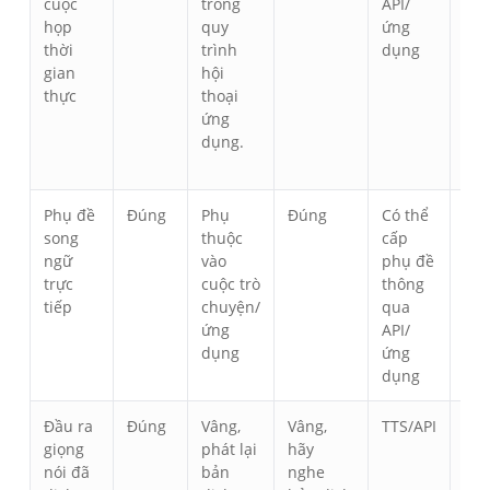
cuộc
trong
API/
họp
quy
ứng
thời
trình
dụng
gian
hội
thực
thoại
ứng
dụng.
Phụ đề
Đúng
Phụ
Đúng
Có thể
Đú
song
thuộc
cấp
ngữ
vào
phụ đề
trực
cuộc trò
thông
tiếp
chuyện/
qua
ứng
API/
dụng
ứng
dụng
Đầu ra
Đúng
Vâng,
Vâng,
TTS/API
Tín
giọng
phát lại
hãy
nă
nói đã
bản
nghe
lồn