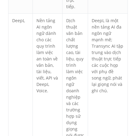
trực
tiếp.
DeepL
Nền tảng
Dịch
DeepL là một
AI ngôn
thuật
nền tảng AI đa
ngữ dành
văn bản
ngôn ngữ
cho các
chất
mạnh mẽ;
quy trình
lượng
Transync AI tập
làm việc
cao, tài
trung vào dịch
an toàn về
liệu, quy
thuật trực tiếp
văn bản,
trình
các cuộc họp
tài liệu,
làm việc
với phụ đề
viết, API và
ngôn
song ngữ, phát
DeepL
ngữ
lại giọng nói và
Voice.
doanh
ghi chú.
nghiệp
và các
trường
hợp sử
dụng
giọng
nói được