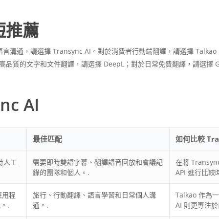
簡短推薦
請選擇 Transync AI。對於消費者行動端翻譯，請選擇 Talkao
對於高品質的文字和文件翻譯，請選擇 DeepL；對於日常免費翻譯，請選擇 Google
c AI
最佳匹配
如何比較 Tran
時人工
需要即時雙語字幕、翻譯語音回放和會議記
在將 Tran
錄的團隊和個人。.
API 進行比較
應用程
旅行、行動翻譯、語言學習和日常個人溝
Talkao 
。.
通。.
AI 則更專