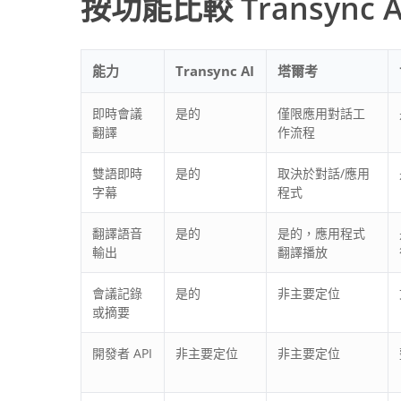
按功能比較 Transync A
能力
Transync AI
塔爾考
即時會議
是的
僅限應用對話工
翻譯
作流程
雙語即時
是的
取決於對話/應用
字幕
程式
翻譯語音
是的
是的，應用程式
輸出
翻譯播放
會議記錄
是的
非主要定位
或摘要
開發者 API
非主要定位
非主要定位