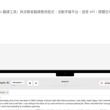
先的 AI 翻譯工具）與消費者翻譯應用程式、活動字幕平台、語音 API、