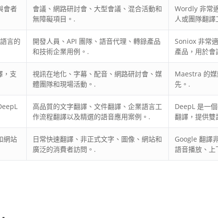
與會者
會議、網路研討會、大型會議、混合活動和
Wordly 非
無障礙項目。.
人或團隊翻譯
多種語言的
開發人員、API 團隊、語音代理、轉錄產品
Soniox 非
和技術企業用例。.
產品，用於會
譯，支
視訊在地化、字幕、配音、網路研討會、媒
Maestra 
體團隊和現場活動。.
先。.
eepL
高品質的文字翻譯、文件翻譯、企業語言工
DeepL 是一
作流程翻譯以及精選的語音應用案例。.
翻譯，提供雙
和網站
日常快速翻譯、非正式文字、圖像、網站和
Google 翻
廣泛的消費者訪問。.
語音播放、上