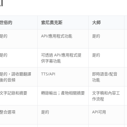
I
世俗的
索尼奧克斯
大師
是的
API/應用程式功能
是的
是的
可透過 API/應用程式提
是的
供字幕功能
是的，請收聽翻譯
TTS/API
即時語音/配音
後的音頻
功能
文字記錄和摘要
轉錄輸出；產物相關摘要
文字稿和內容工
作流程
整合選項
是的
API可用