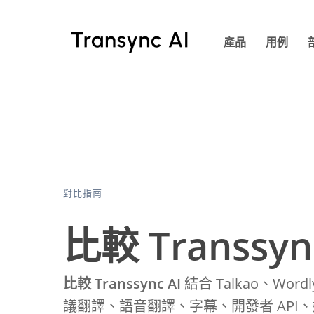
跳
至
產品
用例
主
要
內
容
對比指南
比較 Transsyn
比較 Transsync AI
結合 Talkao、Wordl
議翻譯、語音翻譯、字幕、開發者 API