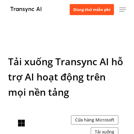
Bỏ
Thực đơn
Dùng thử miễn phí
qua
nội
dung
chính
Tải xuống Transync AI hỗ
trợ AI hoạt động trên
mọi nền tảng
Cửa hàng Microsoft
Tải xuống