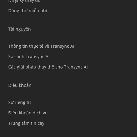
Nhật ký thay đổi
Türkçe
Dùng thử miễn phí
Bahasa Indonesia
हिन्दी
Tài nguyên
العربية
Português do Brasil
Thông tin thực tế về Transync AI
繁體中文
So sánh Transync AI
ไทย
Các giải pháp thay thế cho Transync AI
Čeština
Italiano
Điều khoản
Deutsch
Sự riêng tư
Español
Điều khoản dịch vụ
Français
Trung tâm tin cậy
Русский
한국어