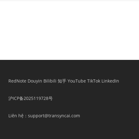
RedNote
Douyin
Bilibili
知乎
YouTube
TikTok
LinkedIn
沪ICP备2025119728号
Liên hệ
：support@transyncai.com