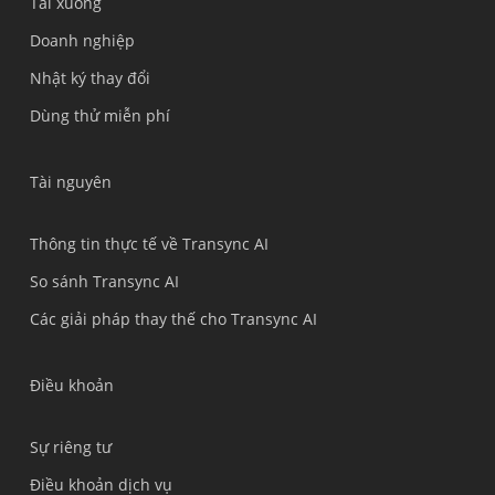
Tải xuống
Polski
Doanh nghiệp
Nederlands
Nhật ký thay đổi
Türkçe
Dùng thử miễn phí
Bahasa Indonesia
हिन्दी
Tài nguyên
العربية
Português do Brasil
Thông tin thực tế về Transync AI
繁體中文
So sánh Transync AI
ไทย
Các giải pháp thay thế cho Transync AI
Čeština
Italiano
Điều khoản
Deutsch
Sự riêng tư
Español
Điều khoản dịch vụ
Français