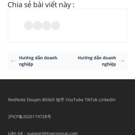
Chia sẻ bài viết này :
Hướng dẫn doanh
Hướng dẫn doanh
nghiệp
nghiệp
RedNote
Douyin
Bilibili
知乎
YouTube
TikTok
LinkedIn
沪ICP备2025119728号
Liên hệ
：support@transyncai.com