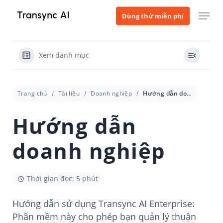
Bỏ
Thực đơn
Dùng thử miễn phí
qua
nội
dung
Xem danh mục
chính
Trang chủ
Tài liệu
Doanh nghiệp
Hướng dẫn doanh nghiệp
Hướng dẫn
doanh nghiệp
Thời gian đọc: 5 phút
Hướng dẫn sử dụng Transync AI Enterprise:
Phần mềm này cho phép bạn quản lý thuận