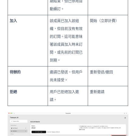
期結束，但已停用自
動續訂。
加入
該成員已加入該組
開始（立即計費）
織，但目前沒有有效
的訂閱。這可能意味
著該成員加入時未訂
閱，或先前的訂閱已
到期。
待辦的
邀請已發送，但用戶
重新發送/撤回
尚未接受。
拒絕
用戶已拒絕加入邀
重新邀請
請。