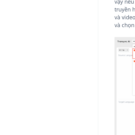
vậy nếu
truyền 
và vide
và chọn