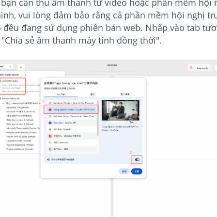
 bạn cần thu âm thanh từ video hoặc phần mềm hội 
hình, vui lòng đảm bảo rằng cả phần mềm hội nghị tr
o đều đang sử dụng phiên bản web. Nhấp vào tab tư
 "Chia sẻ âm thanh máy tính đồng thời".