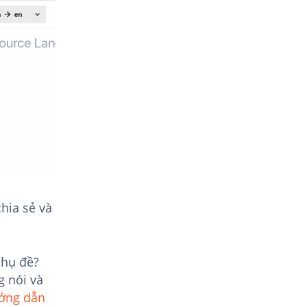
hia sẻ và
phụ đề?
g nói và
ớng dẫn