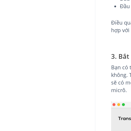
Đầu 
Điều qu
hợp với
3. Bắt
Bạn có 
không. 
sẽ có m
micrô.