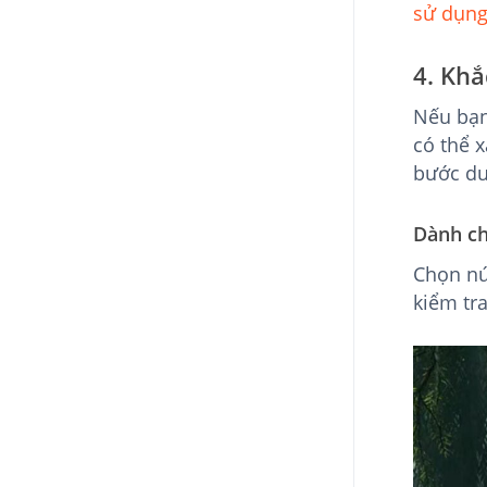
sử dụng 
4. Khắ
Nếu bạn
có thể 
bước dư
Dành c
Chọn nú
kiểm tra