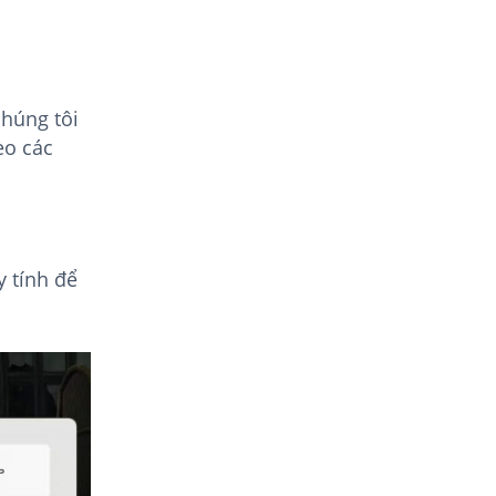
húng tôi
eo các
 tính để