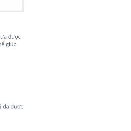
chưa được
hể giúp
bị đã được