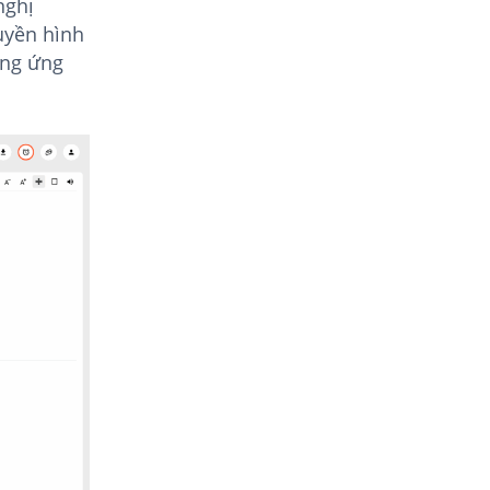
nghị
uyền hình
ơng ứng