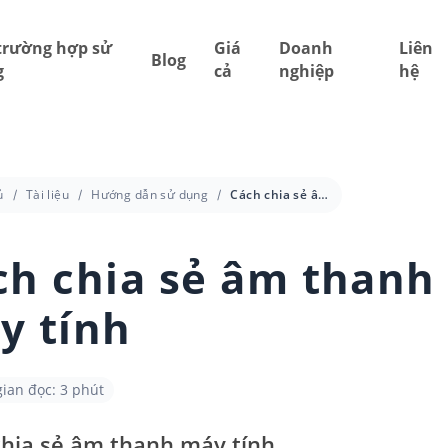
trường hợp sử
Giá
Doanh
Liên
Blog
g
cả
nghiệp
hệ
ủ
Tài liệu
Hướng dẫn sử dụng
Cách chia sẻ âm thanh máy tính
ch chia sẻ âm thanh
y tính
gian đọc: 3 phút
chia sẻ âm thanh máy tính