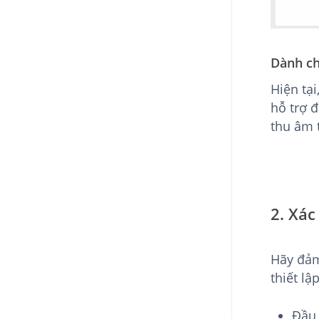
Dành ch
Hiện tạ
hỗ trợ đ
thu âm 
2.
Xác
Hãy đảm
thiết lậ
Đầu 