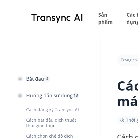
Bỏ
qua
Sản
Các 
nội
phẩm
dụn
dung
chính
Trang ch
Bắt đầu
4
Cá
má
Hướng dẫn sử dụng
13
Cách đăng ký Transync AI
Thời 
Cách bắt đầu dịch thuật
thời gian thực
Cách 
Cách chọn chế độ dịch