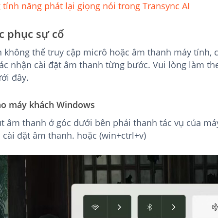
tính năng phát lại giọng nói trong Transync AI
c phục sự cố
 không thể truy cập micrô hoặc âm thanh máy tính, c
xác nhận cài đặt âm thanh từng bước. Vui lòng làm th
ới đây.
ho máy khách Windows
t âm thanh ở góc dưới bên phải thanh tác vụ của máy
 cài đặt âm thanh. hoặc (win+ctrl+v)