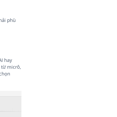
hải phù
AI hay
từ micrô,
 chọn