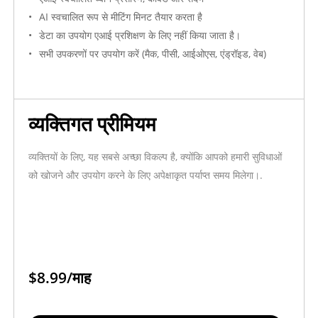
#
सेवा
मात्रा
AI स्वचालित रूप से मीटिंग मिनट तैयार करता है
डेटा का उपयोग एआई प्रशिक्षण के लिए नहीं किया जाता है।
1
Transync AI एंटरप्राइज सीट सेवा
6 × 12 महीने
US
सभी उपकरणों पर उपयोग करें (मैक, पीसी, आईओएस, एंड्रॉइड, वेब)
2
संगठन का अतिरिक्त बकाया (पूर्व भुगतान)
1 समान
कुल कीमत
व्यक्तिगत प्रीमियम
कीमत सारांश
व्यक्तियों के लिए, यह सबसे अच्छा विकल्प है, क्योंकि आपको हमारी सुविधाओं
कुल कीमत
मुद्रा
को खोजने और उपयोग करने के लिए अपेक्षाकृत पर्याप्त समय मिलेगा।.
USD 1,810.00
अमेरिकी डॉलर (USD)
मूल्य निर्धारण संबंधी टिप्पणियाँ
एंटरप्राइज सीटों की कीमत 24.99 अमेरिकी डॉलर प्रति सीट प्रति माह है। प्रत्येक सीट
अनुवाद शामिल है।.
$8.99/माह
40 घंटे की मासिक सीमा समाप्त होने के बाद, अतिरिक्त समय के लिए संगठन के खाते से 
शुल्क लिया जाएगा।.
संगठन का अतिरिक्त बकाया बैलेंस कभी-कभार होने वाले अतिरिक्त उपयोग के लिए पहले से