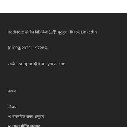
RedNote
डौयिन
बिलिबिली
知乎
यूट्यूब
TikTok
Linkedin
沪ICP备2025119728号
संपर्क
：support@transyncai.com
उत्पाद
औजार
AI वास्तविक समय अनुवाद
AI लाइव मीटिंग अनुवाद