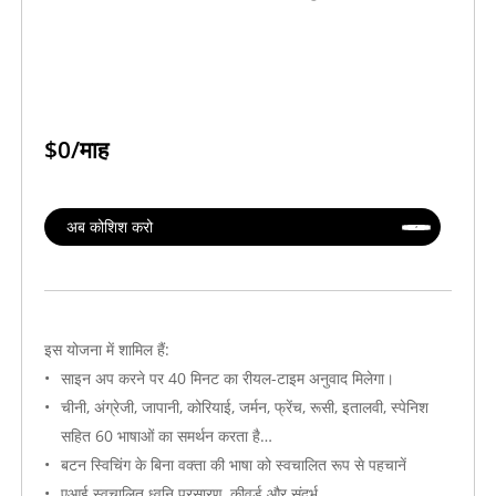
रद्द करना
प्रिंट करें / पीडीएफ के रूप में सहेजें
$0/माह
Transync AI अंतर्राष्ट्रीय उद्यम सेवा म
अब कोशिश करो
किसके लिए: अंतर्राष्ट्रीय उद्यम ग्राहक
सेवा क्षेत्र: अंतर्राष्ट्रीय
उद्धरण तिथि: 2026.08.06
इस योजना में शामिल हैं:
यह मूल्य उद्धरण जारी होने की तिथि से 30 दिनों तक वैध है।
साइन अप करने पर 40 मिनट का रीयल-टाइम अनुवाद मिलेगा।
जारीकर्ता: Transync AI इंक.
चीनी, अंग्रेजी, जापानी, कोरियाई, जर्मन, फ्रेंच, रूसी, इतालवी, स्पेनिश
कीमतों के लिए Transync AI अंतर्राष्ट्रीय उद्यम की सेवाएं निम्नलिखित हैं:
सहित 60 भाषाओं का समर्थन करता है…
बटन स्विचिंग के बिना वक्ता की भाषा को स्वचालित रूप से पहचानें
एआई स्वचालित ध्वनि प्रसारण, कीवर्ड और संदर्भ