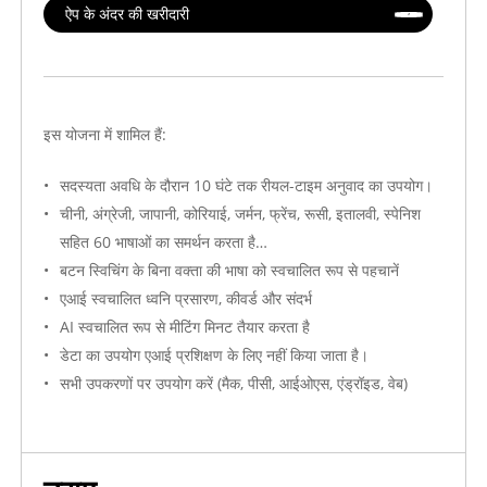
ऐप के अंदर की खरीदारी
छूट की जानकारी
यह कोटेशन चयनित सीटों और सेवा अवधि पर आधारित है और इसमें पिछले वार्षिक खर्च पर म
यदि आपके संगठन ने वार्षिक व्यय की सीमा पार कर ली है, तो वाणिज्यिक पुष्टि या सिस्ट
मूल्य निर्धारण पृष्ठ
इस योजना में शामिल हैं:
वाणिज्यिक शर्तें
सदस्यता अवधि के दौरान 10 घंटे तक रीयल-टाइम अनुवाद का उपयोग।
भुगतान: अंतर्राष्ट्रीय ऑर्डर के लिए स्ट्राइप के माध्यम से क्रेडिट कार्ड से भुगतान स्वीक
चीनी, अंग्रेजी, जापानी, कोरियाई, जर्मन, फ्रेंच, रूसी, इतालवी, स्पेनिश
सक्रियण: भुगतान के बाद चयनित संख्या में एंटरप्राइज़ खाते सक्रिय हो जाते हैं।.
सहित 60 भाषाओं का समर्थन करता है…
इनवॉइस/रसीद: प्रस्तुत कर संबंधी जानकारी का उपयोग करके स्ट्राइप निपटान प्रक्रिया क
बटन स्विचिंग के बिना वक्ता की भाषा को स्वचालित रूप से पहचानें
एआई स्वचालित ध्वनि प्रसारण, कीवर्ड और संदर्भ
यह पेज HTML में मूल्य का लाइव पूर्वावलोकन दिखाता है। बकाया राशि और अंतिम राशि व्यावसायिक पुष
AI स्वचालित रूप से मीटिंग मिनट तैयार करता है
डेटा का उपयोग एआई प्रशिक्षण के लिए नहीं किया जाता है।
सभी उपकरणों पर उपयोग करें (मैक, पीसी, आईओएस, एंड्रॉइड, वेब)