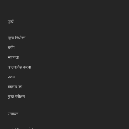
पृष्ठों
मूल्य निर्धारण
ब्लॉग
सहायता
Українська
डाउनलोड करना
Polski
उद्यम
Nederlands
बदलाव का
Türkçe
मुफ्त परीक्षण
Tiếng Việt
Bahasa Indonesia
संसाधन
العربية
Português do Brasil