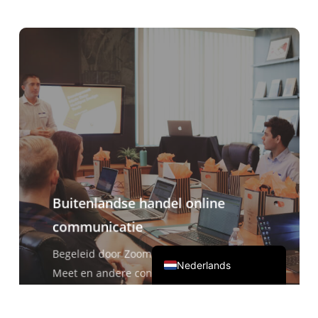
ไทย
Čeština
Italiano
Deutsch
Español
Français
Русский
한국어
日本語
Buitenlandse handel online
简体中文
communicatie
English
Begeleid door Zoom, Teams, Google
Nederlands
Meet en andere conferentiesoftware