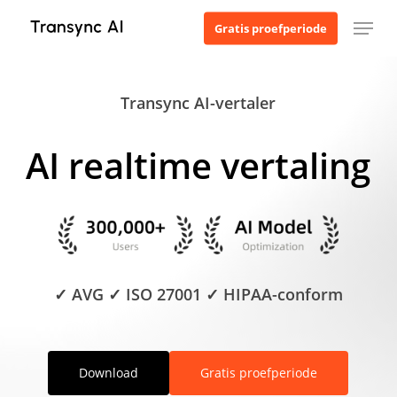
Ga
Menu
Gratis proefperiode
naar
de
hoofdinhoud
Transync AI-vertaler
AI realtime vertaling
✓ AVG ✓ ISO 27001 ✓ HIPAA-conform
Download
Gratis proefperiode