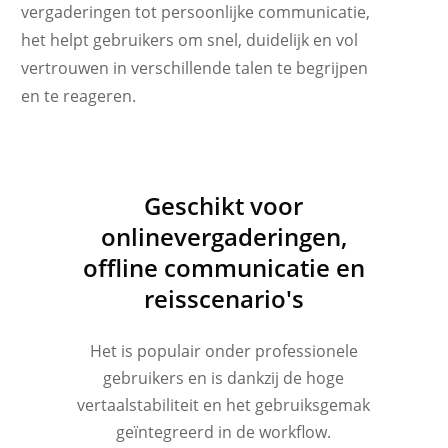
vergaderingen tot persoonlijke communicatie,
het helpt gebruikers om snel, duidelijk en vol
vertrouwen in verschillende talen te begrijpen
en te reageren.
Українська
Polski
Geschikt voor
Türkçe
onlinevergaderingen,
offline communicatie en
Tiếng Việt
reisscenario's
Bahasa Indonesia
हिन्दी
Het is populair onder professionele
العربية
gebruikers en is dankzij de hoge
Português do Brasil
vertaalstabiliteit en het gebruiksgemak
繁體中文
geïntegreerd in de workflow.