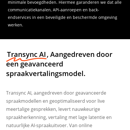
minimale bevoegdheden. Hiermee garanderen we dat alle
communicatiekanalen, API-aanroepen en back-
endservices in een beveiligde en beschermde omgeving
werken.
Transync AI
, Aangedreven door
een geavanceerd
spraakvertalingsmodel.
Transync AI, aangedreven door geavanceerde
spraakmodellen en geoptimaliseerd voor live
meertalige gesprekken, levert nauwkeurige
spraakherkenning, vertaling met lage latentie en
natuurlijke AI-spraakuitvoer. Van online