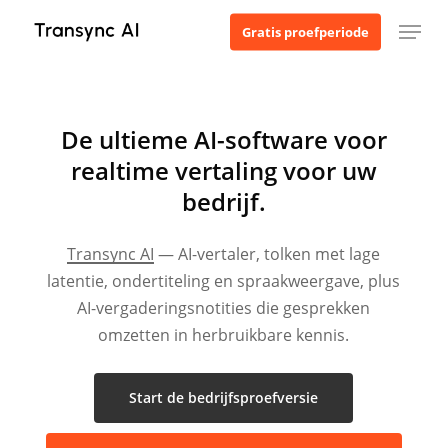
Ga
Menu
Gratis proefperiode
naar
Prijsopgave
de
Vraag een prijsopgave aan
hoofdinhoud
Selecteer een servicegebied, teamgrootte en serviceperiode o
De ultieme AI-software voor
realtime vertaling voor uw
Taal
bedrijf.
Transync AI
— AI-vertaler, tolken met lage
Servicegebied
latentie, ondertiteling en spraakweergave, plus
AI-vergaderingsnotities die gesprekken
omzetten in herbruikbare kennis.
Teamleden
Start de bedrijfsproefversie
Dienstperiode