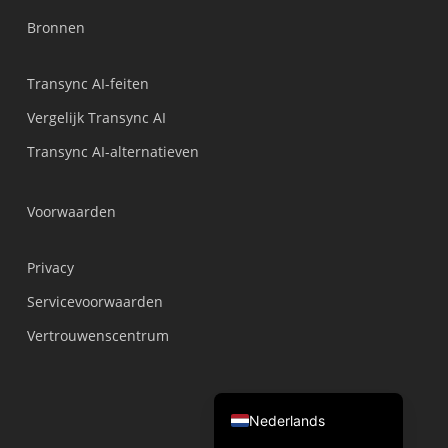
繁體中文
Bronnen
ไทย
Transync AI-feiten
Čeština
Vergelijk Transync AI
Italiano
Transync AI-alternatieven
Deutsch
Español
Voorwaarden
Français
Русский
Privacy
한국어
Servicevoorwaarden
日本語
Vertrouwenscentrum
简体中文
English
Nederlands