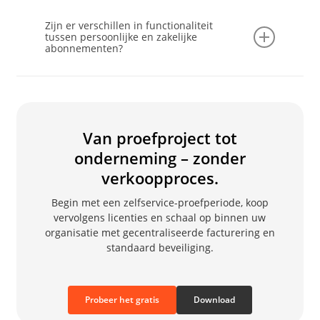
beveiligingsinstellingen zijn standaard
Ja. Beheerders hebben te allen tijde toegang tot
ingeschakeld voor alle zakelijke accounts.
gedetailleerde gebruiksrapporten,
Zijn er verschillen in functionaliteit
factuurgegevens en facturen via de organisatie-
tussen persoonlijke en zakelijke
abonnementen?
instellingen. Gewone leden hebben geen
toegang tot factuur- of factureringsinformatie.
Nee. Er is geen verschil in productfuncties
tussen persoonlijke en zakelijke
abonnementen. De belangrijkste verschillen
zitten in de prijsstructuur, gebruikslimieten en
Van proefproject tot
gecentraliseerde facturering, die zijn
onderneming – zonder
ontworpen om gebruik door teams en
verkoopproces.
organisaties te ondersteunen.
Begin met een zelfservice-proefperiode, koop
vervolgens licenties en schaal op binnen uw
organisatie met gecentraliseerde facturering en
standaard beveiliging.
Probeer het gratis
Download