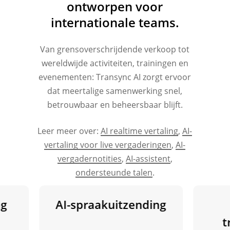
ontworpen voor
internationale teams.
Van grensoverschrijdende verkoop tot
wereldwijde activiteiten, trainingen en
evenementen: Transync AI zorgt ervoor
dat meertalige samenwerking snel,
betrouwbaar en beheersbaar blijft.
Leer meer over:
AI realtime vertaling
,
AI-
vertaling voor live vergaderingen
,
AI-
vergadernotities
,
AI-assistent
,
ondersteunde talen
.
AI-spraakuitzending
On
tre