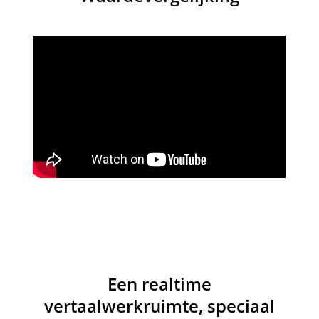
Het overschrijdingssaldo van de organisatie is een vooruitbetali
Kortingsinformatie
Deze offerte is gebaseerd op de geselecteerde stoelen en serv
jaarlijkse bestedingskortingen.
Als uw organisatie een jaarlijkse bestedingsdrempel heeft berei
bevestiging of systeemafrekening in mindering gebracht.
Prijzenpagina
Handelsvoorwaarden
Betaling: Internationale bestellingen kunnen worden betaald met 
Activering: Het geselecteerde aantal bedrijfsaccounts wordt na 
Factuur/bon: gegenereerd via het Stripe-afrekeningsproces op
Deze pagina toont een live HTML-prijsvoorbeeld. Het eventuele overschot e
commerciële bevestiging.
Een realtime
vertaalwerkruimte, speciaal