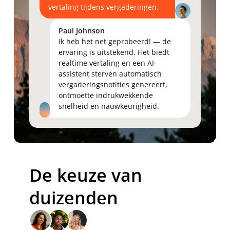
vertaling
tijdens
vergaderingen.
Paul Johnson
Ik
heb
het
net
geprobeerd!
—
de
ervaring
is
uitstekend.
Het
biedt
realtime
vertaling
en
een
AI-
assistent
sterven
automatisch
vergaderingsnotities
genereert,
ontmoette
indrukwekkende
snelheid
en
nauwkeurigheid.
De keuze van
duizenden