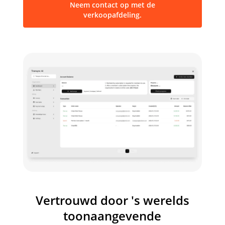
Neem contact op met de
verkoopafdeling.
Annuleren
Afdrukken / Opslaan
Transync AI Prijsopgave voor internati
Voor: Internationale zakelijke klanten
Servicegebied: Internationaal
Offertedatum: 2026.08.06
Deze prijsopgave is 30 dagen geldig vanaf de datum van uitgift
Uitgegeven door: Transync AI Inc.
Vertrouwd door 's werelds
De prijzen voor Transync AI De internationale dienstverlening va
diensten:
toonaangevende