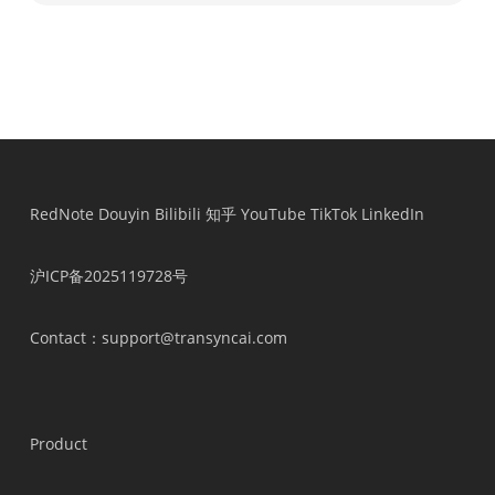
Prijsopgave
Vraag een prijsopgave aan
Vraag een prijsopgave a
RedNote
Douyin
Bilibili
知乎
YouTube
TikTok
LinkedIn
沪ICP备2025119728号
Contact
：support@transyncai.com
Product