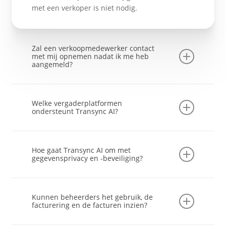
met een verkoper is niet nodig.
Zal een verkoopmedewerker contact
met mij opnemen nadat ik me heb
aangemeld?
Nee. Transync AI is standaard zelfservice. U
kunt het zelf uitproberen, aanschaffen en
Welke vergaderplatformen
opschalen. We bieden alleen
ondersteunt Transync AI?
verkoopondersteuning als u daar expliciet om
vraagt.
Transync AI werkt met de belangrijkste
vergaderplatformen, waaronder Zoom,
Hoe gaat Transync AI om met
Microsoft Teams en Google Meet, zonder dat u
gegevensprivacy en -beveiliging?
uw bestaande workflows hoeft aan te passen.
Audio wordt direct na verwerking verwijderd,
gegevens worden tijdens de overdracht
Kunnen beheerders het gebruik, de
versleuteld en de inhoud wordt standaard niet
facturering en de facturen inzien?
gebruikt voor modeltraining. Privacy- en