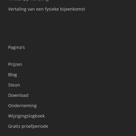
Vertaling van een fysieke bijeenkomst
Pagina's
Українська
Prijzen
Polski
Blog
Türkçe
Steun
Tiếng Việt
Download
Bahasa Indonesia
Onderneming
हिन्दी
Wijzigingslogboek
العربية
Gratis proefperiode
Português do Brasil