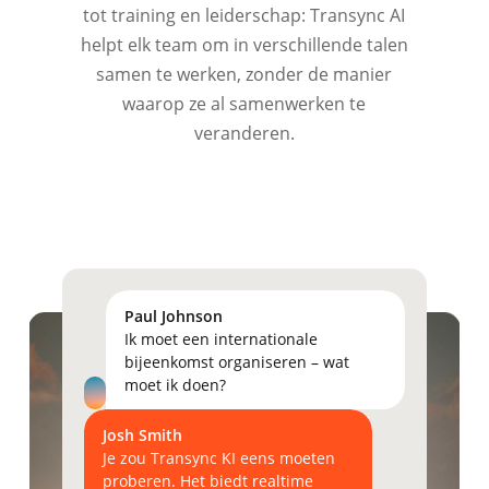
tot training en leiderschap: Transync AI
helpt elk team om in verschillende talen
samen te werken, zonder de manier
waarop ze al samenwerken te
veranderen.
Paul Johnson
Ik moet een internationale
bijeenkomst organiseren – wat
moet ik doen?
Josh Smith
Je
zou
Transync
KI
eens
moeten
proberen.
Het
biedt
realtime