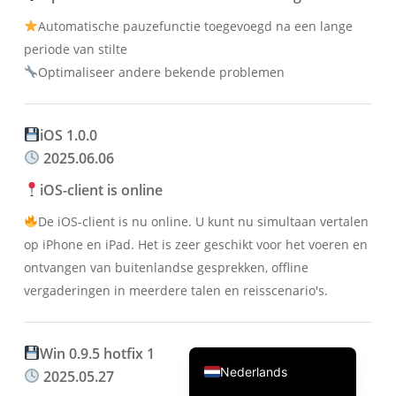
繁體中文
Automatische pauzefunctie toegevoegd na een lange
periode van stilte
ไทย
Optimaliseer andere bekende problemen
Čeština
Italiano
iOS 1.0.0
Deutsch
2025.06.06
Español
iOS-client is online
Français
De iOS-client is nu online. U kunt nu simultaan vertalen
Русский
op iPhone en iPad. Het is zeer geschikt voor het voeren en
한국어
ontvangen van buitenlandse gesprekken, offline
日本語
vergaderingen in meerdere talen en reisscenario's.
简体中文
English
Win 0.9.5 hotfix 1
Nederlands
2025.05.27