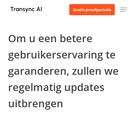
Ga
Menu
Gratis proefperiode
naar
de
hoofdinhoud
Om u een betere
gebruikerservaring te
garanderen, zullen we
regelmatig updates
uitbrengen