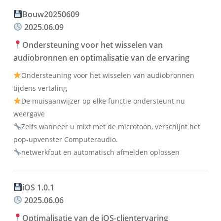
Bouw20250609
2025.06.09
Ondersteuning voor het wisselen van
audiobronnen en optimalisatie van de ervaring
Ondersteuning voor het wisselen van audiobronnen
tijdens vertaling
De muisaanwijzer op elke functie ondersteunt nu
Українська
weergave
Polski
Zelfs wanneer u mixt met de microfoon, verschijnt het
Türkçe
pop-upvenster Computeraudio.
Tiếng Việt
netwerkfout en automatisch afmelden oplossen
Bahasa Indonesia
हिन्दी
iOS 1.0.1
2025.06.06
العربية
Português do Brasil
Optimalisatie van de iOS-clientervaring