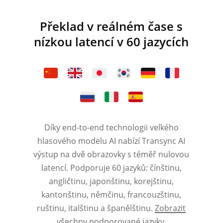
Překlad v reálném čase s
nízkou latencí v 60 jazycích
Díky end-to-end technologii velkého
hlasového modelu AI nabízí Transync AI
výstup na dvě obrazovky s téměř nulovou
latencí. Podporuje 60 jazyků: čínštinu,
angličtinu, japonštinu, korejštinu,
kantonštinu, němčinu, francouzštinu,
ruštinu, italštinu a španělštinu.
Zobrazit
všechny podporované jazyky
.