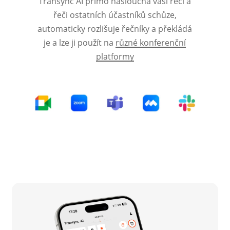
Transync AI přímo naslouchá vaší řeči a
řeči ostatních účastníků schůze,
automaticky rozlišuje řečníky a překládá
je a lze ji použít na
různé konferenční
platformy