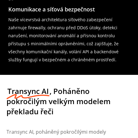
Komunikace a síťová bezpečnost
Naše vícevrstvá architektura síťového zabezpečení
zahrnuje firewally, ochranu před DDoS útoky, detekci
narušení, monitorování anomálií a přísnou kontrolu
přístupu s minimálními oprávněními, což zajišťuje, že
všechny komunikační kanály, volání API a backendové
služby fungují v bezpečném a chráněném prostředí.
Transync AI
, Poháněno
pokročilým velkým modelem
překladu řeči
Transync AI, poháněný pokročilými modely