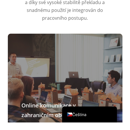
a díky své vysoké stabilitě překladu a
繁體中文
snadnému použití je integrován do
pracovního postupu.
ไทย
Italiano
Deutsch
Español
Français
Русский
한국어
日本語
简体中文
Online komunikace v
English
zahraničním obchodu
Čeština
V doprovodu Zoomu, Teams, Google