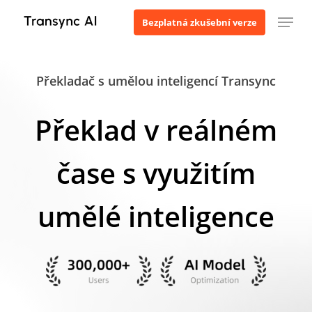
Přejít
Menu
Bezplatná zkušební verze
k
hlavnímu
obsahu
Překladač s umělou inteligencí Transync
Překlad v reálném
čase s využitím
umělé inteligence