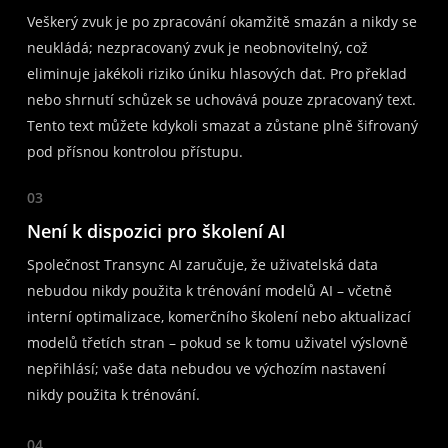
Veškerý zvuk je po zpracování okamžitě smazán a nikdy se
neukládá; nezpracovaný zvuk je neobnovitelný, což
eliminuje jakékoli riziko úniku hlasových dat. Pro překlad
nebo shrnutí schůzek se uchovává pouze zpracovaný text.
Tento text můžete kdykoli smazat a zůstane plně šifrovaný
pod přísnou kontrolou přístupu.
03
Není k dispozici pro školení AI
Společnost Transync AI zaručuje, že uživatelská data
nebudou nikdy použita k trénování modelů AI – včetně
interní optimalizace, komerčního školení nebo aktualizací
modelů třetích stran – pokud se k tomu uživatel výslovně
nepřihlásí; vaše data nebudou ve výchozím nastavení
nikdy použita k trénování.
04