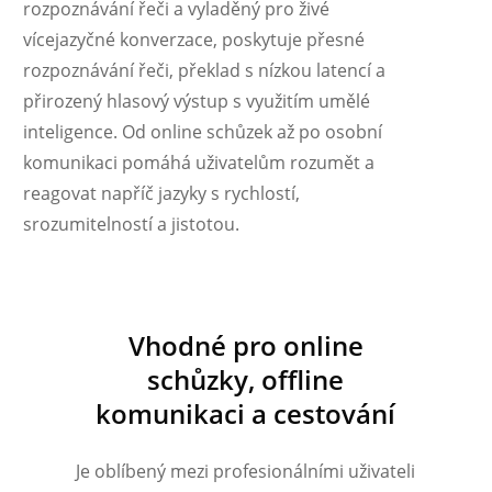
rozpoznávání řeči a vyladěný pro živé
vícejazyčné konverzace, poskytuje přesné
rozpoznávání řeči, překlad s nízkou latencí a
přirozený hlasový výstup s využitím umělé
inteligence. Od online schůzek až po osobní
komunikaci pomáhá uživatelům rozumět a
reagovat napříč jazyky s rychlostí,
Українська
srozumitelností a jistotou.
Polski
Nederlands
Türkçe
Vhodné pro online
Tiếng Việt
schůzky, offline
Bahasa Indonesia
komunikaci a cestování
हिन्दी
العربية
Je oblíbený mezi profesionálními uživateli
Português do Brasil