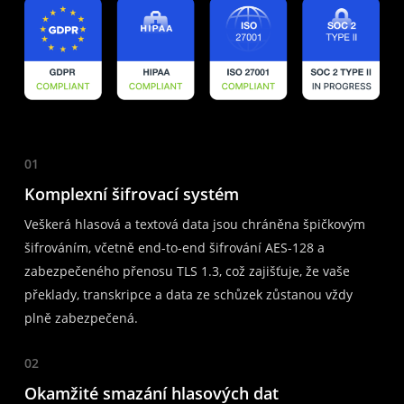
01
Komplexní šifrovací systém
Veškerá hlasová a textová data jsou chráněna špičkovým
šifrováním, včetně end-to-end šifrování AES-128 a
zabezpečeného přenosu TLS 1.3, což zajišťuje, že vaše
překlady, transkripce a data ze schůzek zůstanou vždy
plně zabezpečená.
02
Okamžité smazání hlasových dat