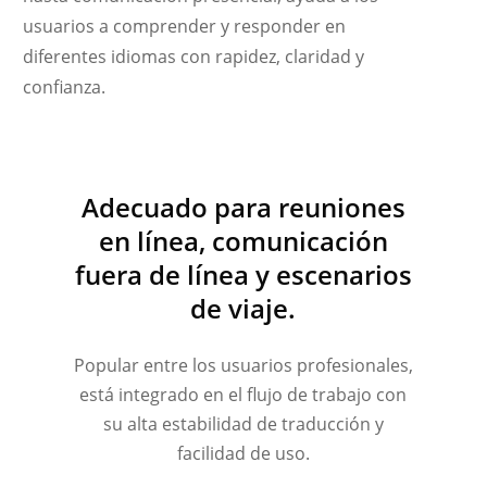
usuarios a comprender y responder en
Українська
diferentes idiomas con rapidez, claridad y
Polski
confianza.
Nederlands
Türkçe
Tiếng Việt
Adecuado para reuniones
Bahasa Indonesia
en línea, comunicación
हिन्दी
fuera de línea y escenarios
العربية
de viaje.
Português do Brasil
繁體中文
Popular entre los usuarios profesionales,
está integrado en el flujo de trabajo con
ไทย
su alta estabilidad de traducción y
Čeština
facilidad de uso.
Italiano