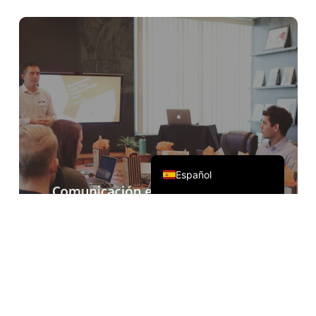
Deutsch
Français
Русский
한국어
日本語
简体中文
English
Español
Comunicación en línea de
comercio exterior
Acompañado de Zoom, Teams, Google
Meet y otro software de conferencias