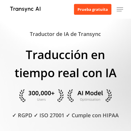
Ir
Menú
Prueba gratuita
al
contenido
principal
Traductor de IA de Transync
Traducción en
tiempo real con IA
✓ RGPD ✓ ISO 27001 ✓ Cumple con HIPAA