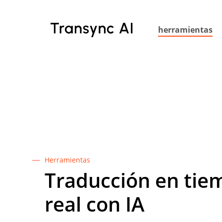
Ir
al
herramientas
contenido
principal
Herramientas
Traducción en tie
real con IA