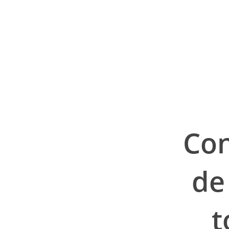
Con
de
t