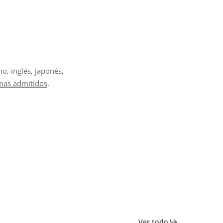
o, inglés, japonés,
omas admitidos
.
Ver todo