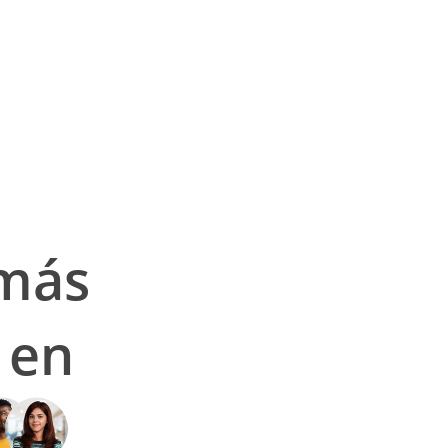
 más
 en