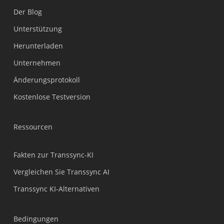
Der Blog
Unterstützung
Українська
Herunterladen
Polski
Unternehmen
Nederlands
Änderungsprotokoll
Türkçe
Kostenlose Testversion
Tiếng Việt
Bahasa Indonesia
Ressourcen
हिन्दी
العربية
Fakten zur Transsync-KI
Português do Brasil
Vergleichen Sie Transsync AI
繁體中文
Transsync KI-Alternativen
ไทย
Čeština
Bedingungen