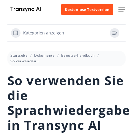
Zum
Menü
Kostenlose Testversion
Hauptinhalt
springen
Kategorien anzeigen
Startseite
Dokumente
Benutzerhandbuch
So verwenden Sie die Sprachwiedergabe in Transync AI
So verwenden Sie
die
Sprachwiedergabe
in Transync AI