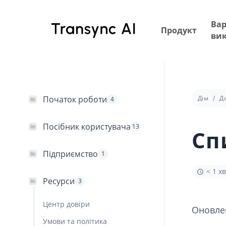
Перейти
до
Вар
Продукт
основного
ви
вмісту
Початок роботи
Дім
Д
4
Посібник користувача
13
Сп
Підприємство
1
< 1 х
Ресурси
3
Центр довіри
Оновлен
Умови та політика