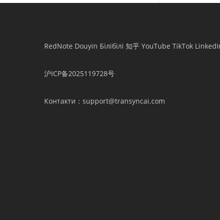
RedNote
Douyin
Білібілі
知乎
YouTube
TikTok
LinkedI
沪ICP备2025119728号
Контакти
：support@transyncai.com