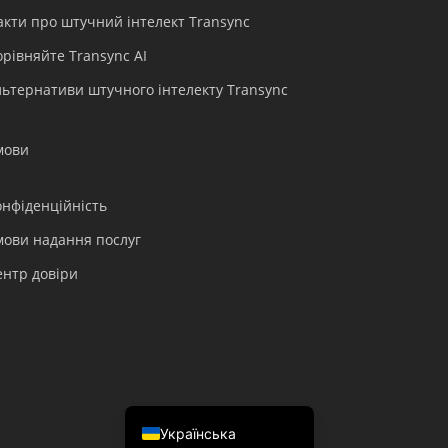
Português do Brasil
акти про штучний інтелект Transync
繁體中文
орівняйте Transync AI
ไทย
льтернативи штучного інтелекту Transync
Čeština
Italiano
мови
Deutsch
Español
онфіденційність
Français
мови надання послуг
Русский
ентр довіри
한국어
日本語
简体中文
English
Українська