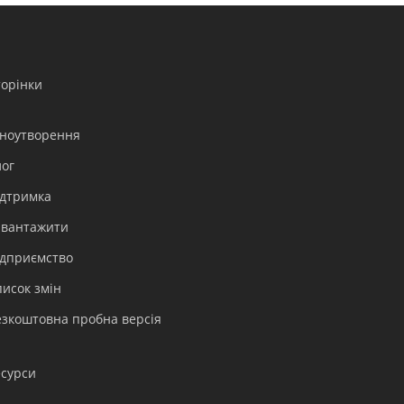
торінки
іноутворення
лог
ідтримка
Polski
авантажити
Nederlands
ідприємство
Türkçe
писок змін
Tiếng Việt
езкоштовна пробна версія
Bahasa Indonesia
हिन्दी
есурси
العربية