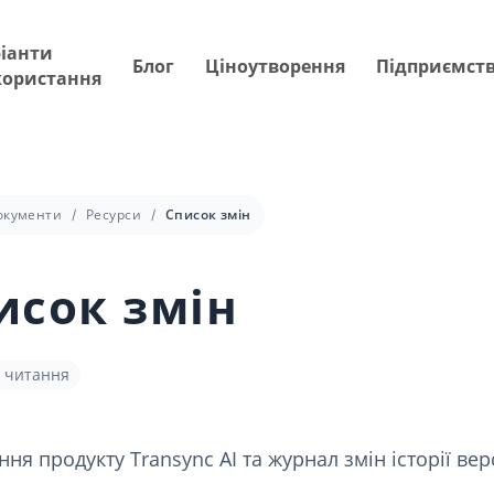
іанти
Блог
Ціноутворення
Підприємст
користання
окументи
Ресурси
Список змін
исок змін
в читання
ня продукту Transync AI та журнал змін історії вер