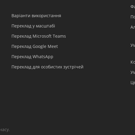
Ф
Варіанти використання
П
Переклад у масштабі
А
Переклад Microsoft Teams
У
Переклад Google Meet
Переклад WhatsApp
К
Переклад для особистих зустрічей
У
Ц
часу.