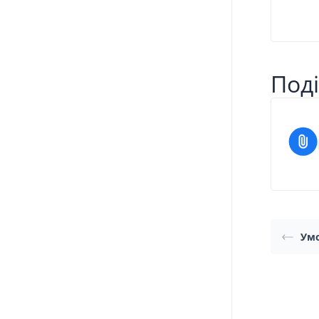
Поді
Умо