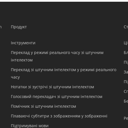
n
Продукт
С
Інструменти
Ц
Переклад у режимі реального часу зі штучним
Б
інтелектом
П
Переклад зі штучним інтелектом у режимі реального
З
часу
П
Нотатки зі зустрічі зі штучним інтелектом
С
Голосовий перекладач зі штучним інтелектом
Б
Помічник зі штучним інтелектом
Плаваючі субтитри з зображенням у зображенні
Р
Підтримувані мови