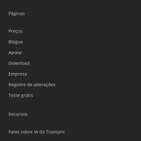
Páginas
Preços
Blogue
Apoiar
Українська
Download
Polski
Empresa
Nederlands
Registro de alterações
Türkçe
Teste grátis
Tiếng Việt
Bahasa Indonesia
Recursos
हिन्दी
العربية
Fatos sobre IA da Transync
繁體中文