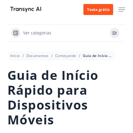
Ir
Menu
Teste grátis
para
o
conteúdo
Ver categorias
principal
Início
Documentos
Começando
Guia de Início Rápido para Dispositivos Móveis
Guia de Início
Rápido para
Dispositivos
Móveis