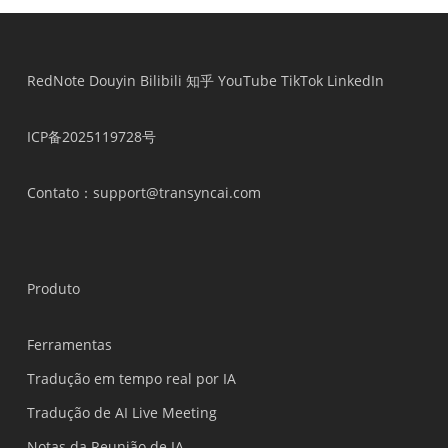
RedNote
Douyin
Bilibili
知乎
YouTube
TikTok
LinkedIn
ICP备2025119728号
Contato
：support@transyncai.com
Produto
Ferramentas
Tradução em tempo real por IA
Tradução de AI Live Meeting
Notas da Reunião de IA