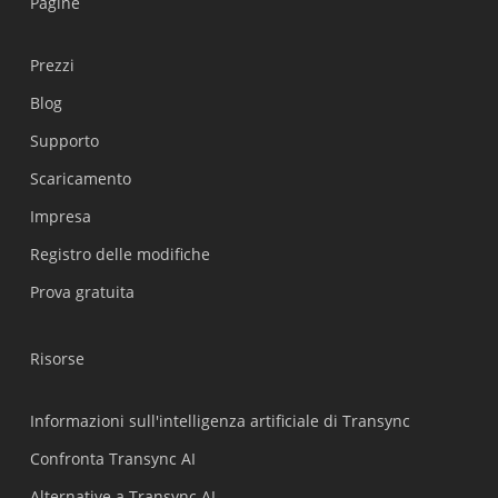
Pagine
Prezzi
Blog
Supporto
Українська
Scaricamento
Polski
Impresa
Nederlands
Registro delle modifiche
Türkçe
Prova gratuita
Tiếng Việt
Bahasa Indonesia
Risorse
हिन्दी
العربية
Informazioni sull'intelligenza artificiale di Transync
Português do Brasil
Confronta Transync AI
繁體中文
Alternative a Transync AI