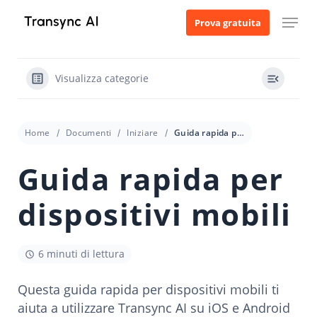
Vai
Menu
Prova gratuita
al
contenuto
principale
Visualizza categorie
Home
Documenti
Iniziare
Guida rapida per dispositivi mobili
Guida rapida per
dispositivi mobili
6 minuti di lettura
Questa guida rapida per dispositivi mobili ti
aiuta a utilizzare Transync AI su iOS e Android