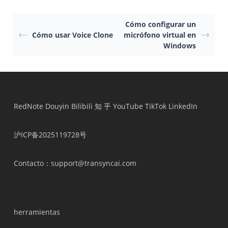
Cómo configurar un
Cómo usar Voice Clone
micrófono virtual en
Windows
RedNote
Douyin
Bilibili
知 乎
YouTube
TikTok
LinkedIn
沪ICP备2025119728号
Contacto
：support@transyncai.com
herramientas