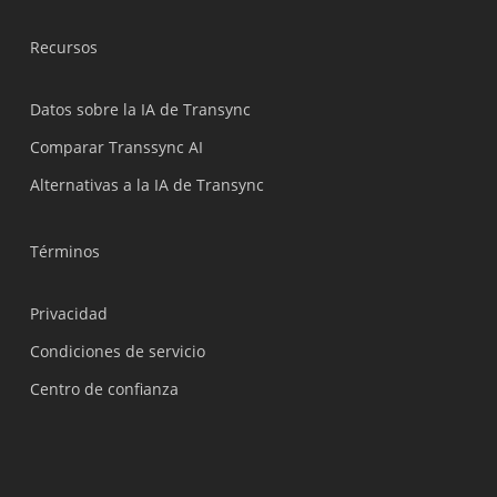
Bahasa Indonesia
Recursos
हिन्दी
العربية
Datos sobre la IA de Transync
Português do Brasil
Comparar Transsync AI
繁體中文
Alternativas a la IA de Transync
ไทย
Čeština
Términos
Italiano
Privacidad
Deutsch
Condiciones de servicio
Français
Centro de confianza
Русский
한국어
日本語