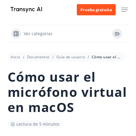
Ir
Menú
Prueba gratuita
al
contenido
principal
Ver categorías
Inicio
Documentos
Guía de usuario
Cómo usar el micrófono virtual en macOS
Cómo usar el
micrófono virtual
en macOS
Lectura de 5 minutos