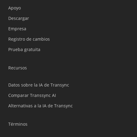
Apoyo
Українська
Descargar
Polski
Empresa
Nederlands
Registro de cambios
Türkçe
Prueba gratuita
Tiếng Việt
Bahasa Indonesia
Recursos
हिन्दी
العربية
Datos sobre la IA de Transync
Português do Brasil
Comparar Transsync AI
繁體中文
Alternativas a la IA de Transync
ไทย
Čeština
Términos
Italiano