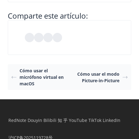
Comparte este artículo:
Cómo usar el
Cómo usar el modo
micrófono virtual en
Picture-in-Picture
macOS
RedNote
Douyin
Bilibili
知 乎
YouTube
TikTok
LinkedIn
沪ICP备2025119728号