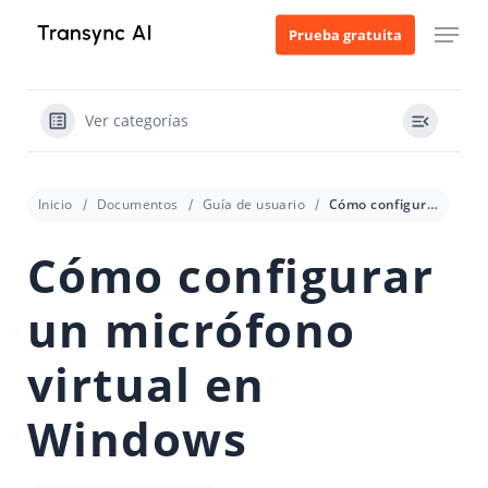
Ir
Menú
Prueba gratuita
al
contenido
principal
Ver categorías
Inicio
Documentos
Guía de usuario
Cómo configurar un micrófono virtual en Windows
Cómo configurar
un micrófono
virtual en
Windows