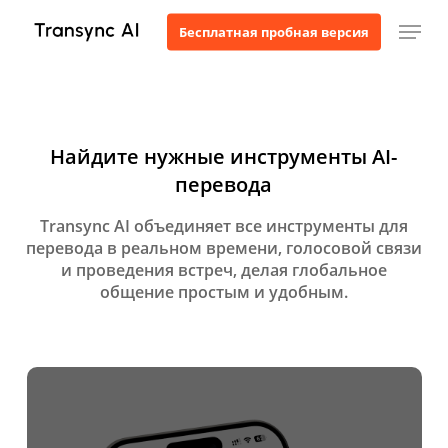
Перейти
Мен
Бесплатная пробная версия
к
основному
содержанию
Найдите нужные инструменты AI-
перевода
Transync AI объединяет все инструменты для
перевода в реальном времени, голосовой связи
и проведения встреч, делая глобальное
общение простым и удобным.
Узнать
больше