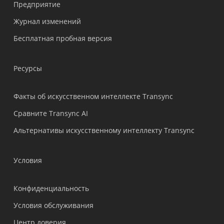
Предприятие
Nederlands
Журнал изменений
Türkçe
Бесплатная пробная версия
Tiếng Việt
Bahasa Indonesia
Ресурсы
हिन्दी
العربية
Факты об искусственном интеллекте Transync
Português do Brasil
Сравните Transync AI
繁體中文
Альтернативы искусственному интеллекту Transync
ไทย
Čeština
Условия
Italiano
Конфиденциальность
Deutsch
Условия обслуживания
Español
Центр доверия
Français