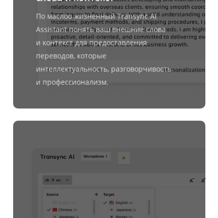
По маслоо жизненный
Transync AI
Assistant
понять ваш
внешние слова
и
контекст
для предоставления
переводов, которые
интеллектуальность, разговорчивость
и профессионализм
.
Узнать
больше