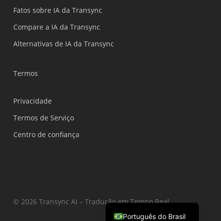
العربية
Fatos sobre IA da Transync
繁體中文
Compare a IA da Transync
ไทย
Alternativas de IA da Transync
Čeština
Italiano
Termos
Deutsch
Privacidade
Español
Termos de Serviço
Français
Centro de confiança
Русский
한국어
日本語
简体中文
English
© 2026 Transync AI – Tradução em Tempo Real.
Português do Brasil