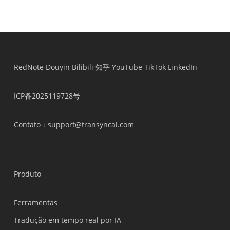
RedNote
Douyin
Bilibili
知乎
YouTube
TikTok
LinkedIn
ICP备2025119728号
Contato
：support@transyncai.com
Produto
Ferramentas
Tradução em tempo real por IA