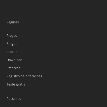
Páginas
Preços
Blogue
Apoiar
Українська
Download
Polski
Empresa
Nederlands
Registro de alterações
Türkçe
Teste grátis
Tiếng Việt
Bahasa Indonesia
Recursos
हिन्दी