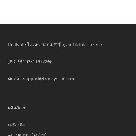
RedNote
โต่วอิน
บิลิบิลิ
知乎
ยูทูบ
TikTok
LinkedIn
沪ICP备2025119728号
ติดต่อ
：support@transyncai.com
ผลิตภัณฑ์
เครื่องมือ
AI แปลแบบเรียลไทม์