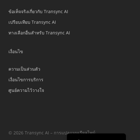
العربية
ข้อเท็จจริงเกี่ยวกับ Transync AI
Português do Brasil
เปรียบเทียบ Transync AI
繁體中文
ทางเลือกอื่นสำหรับ Transync AI
Čeština
Italiano
เงื่อนไข
Deutsch
ความเป็นส่วนตัว
Español
เงื่อนไขการบริการ
Français
ศูนย์ความไว้วางใจ
Русский
한국어
日本語
简体中文
English
© 2026 Transync AI – การแปลแบบเรียลไทม์.