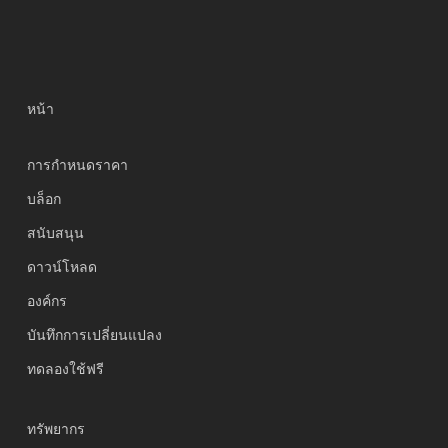
หน้า
การกำหนดราคา
บล็อก
สนับสนุน
Українська
ดาวน์โหลด
Polski
องค์กร
Nederlands
บันทึกการเปลี่ยนแปลง
Türkçe
ทดลองใช้ฟรี
Tiếng Việt
Bahasa Indonesia
ทรัพยากร
हिन्दी