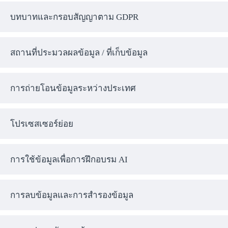
บทบาทและกรอบสัญญาตาม GDPR
สถานที่ประมวลผลข้อมูล / ที่เก็บข้อมูล
การถ่ายโอนข้อมูลระหว่างประเทศ
โปรเซสเซอร์ย่อย
การใช้ข้อมูลเพื่อการฝึกอบรม AI
การลบข้อมูลและการสำรองข้อมูล