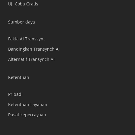
Uji Coba Gratis
Tiếng Việt
हिन्दी
Sumber daya
العربية
Português do Brasil
Fakta AI Transsync
繁體中文
Bandingkan Transynch AI
ไทย
Alternatif Transynch AI
Čeština
Italiano
Ketentuan
Deutsch
Pribadi
Español
Ketentuan Layanan
Français
Pusat kepercayaan
Русский
한국어
日本語