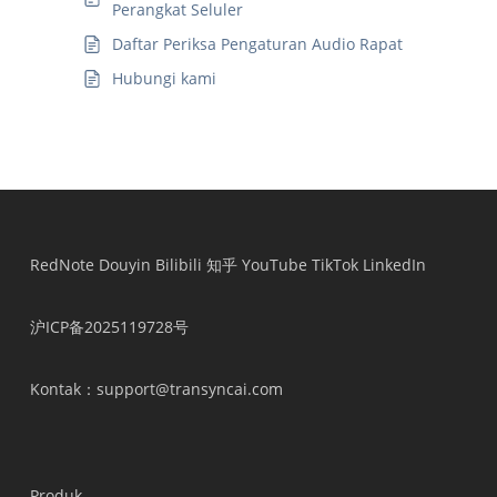
Perangkat Seluler
Daftar Periksa Pengaturan Audio Rapat
Hubungi kami
RedNote
Douyin
Bilibili
知乎
YouTube
TikTok
LinkedIn
沪ICP备2025119728号
Kontak
：support@transyncai.com
Produk