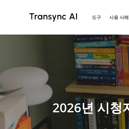
주
요
도구
사용 사례
콘
텐
츠
로
건
너
뛰
기
2026년 시청