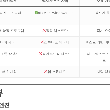
심 아키텍처
실시간 부유 자막
주요 기
투 엔드 스피치
예 (Mac, Windows, iOS)
실시간 
 확장 프로그램
정적 텍스트만
즉시 요
디어 제작
스튜디오 에디터
텍스트 기반 비
 회의록 작성자
클라우드 대시보드
오디오-텍스트 변
브
디어 현지화
웹 스튜디오
자막 생
뷰
 엔진