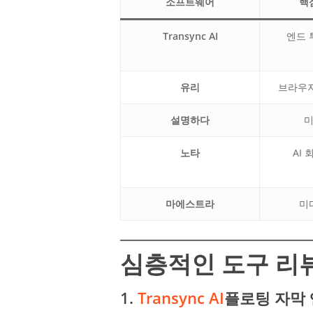
소프트웨어
핵
Transync AI
엔드 
유리
브라우저
설명하다
미
노타
AI
마에스트라
미
심층적인 도구 리
1.
Transync AI
플로팅 자막